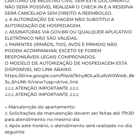
CARTÓRIO DE REGISTRO CIVIL. SEM ESTE DOCUMENTO,
NÃO SERÁ POSSÍVEL REALIZAR O CHECK-IN E A RESERVA
SERÁ CANCELADA SEM DIREITO A REEMBOLSO.
ꕔ A AUTORIZAÇÃO DE VIAGEM NÃO SUBSTITUI A
AUTORIZAÇÃO DE HOSPEDAGEM.
ꕔ ASSINATURAS VIA GOV.BR OU QUALQUER APLICATIVO
ELETRÔNICO NÃO SÃO VÁLIDAS.
ꕔ PARENTES (IRMÃOS, TIOS, AVÓS E PRIMOS) NÃO
PODEM ACOMPANHAR, EXCETO SE FOREM
RESPONSÁVEIS LEGAIS COMPROVADOS.
O MODELO DE AUTORIZAÇÃO DE HOSPEDAGEM ESTÁ
DISPONÍVEL NO LINK ABAIXO.
https://drive.google.com/file/d/1khy8OLaJLofsW0W4ib_8k
3s_6hUNt-it/view?usp=drive_link
ꕔꕔꕔ ATENÇÃO IMPORTANTE ꕔꕔꕔ
ꕔꕔꕔ ATENÇÃO IMPORTANTE ꕔꕔꕔ
↓ Manutenção do apartamento
ꕔ Solicitações de manutenção devem ser feitas até 17h30
para atendimento no mesmo dia
ꕔ Após este horário, o atendimento será realizado no dia
seguinte