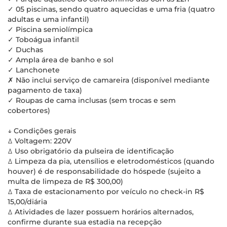
✓ 05 piscinas, sendo quatro aquecidas e uma fria (quatro
adultas e uma infantil)
✓ Piscina semiolímpica
✓ Toboágua infantil
✓ Duchas
✓ Ampla área de banho e sol
✓ Lanchonete
✗ Não inclui serviço de camareira (disponível mediante
pagamento de taxa)
✓ Roupas de cama inclusas (sem trocas e sem
cobertores)
↓ Condições gerais
ꕔ Voltagem: 220V
ꕔ Uso obrigatório da pulseira de identificação
ꕔ Limpeza da pia, utensílios e eletrodomésticos (quando
houver) é de responsabilidade do hóspede (sujeito a
multa de limpeza de R$ 300,00)
ꕔ Taxa de estacionamento por veículo no check-in R$
15,00/diária
ꕔ Atividades de lazer possuem horários alternados,
confirme durante sua estadia na recepção