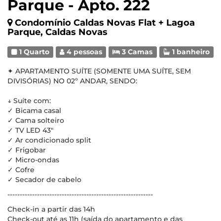
Parque - Apto. 222
Condomínio Caldas Novas Flat + Lagoa
Parque, Caldas Novas
1 Quarto
4 pessoas
3 Camas
1 banheiro
✦ APARTAMENTO SUÍTE (SOMENTE UMA SUÍTE, SEM
DIVISÓRIAS) NO 02º ANDAR, SENDO:
↓ Suíte com:
✓ Bicama casal
✓ Cama solteiro
✓ TV LED 43"
✓ Ar condicionado split
✓ Frigobar
✓ Micro-ondas
✓ Cofre
✓ Secador de cabelo
-----------------------------------------------------------
Check-in a partir das 14h
Check-out até as 11h (saída do apartamento e das