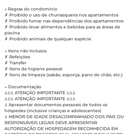
↓ Regras do condomínio
✗ Proibido o uso de churrasqueira nos apartamentos
✗ Proibido fumar nas dependências dos apartamentos
✗ Proibido levar alimentos e bebidas para as áreas de
piscina
✗ Proibido animais de qualquer espécie
↓ Itens não Inclusos
✗ Refeições
✗ Transfer
✗ Itens de higiene pessoal
✗ Itens de limpeza (sabão, esponja, pano de chão, etc.)
↓ Documentação
ꕔꕔꕔ ATENÇÃO IMPORTANTE ꕔꕔꕔ
ꕔꕔꕔ ATENÇÃO IMPORTANTE ꕔꕔꕔ
ꕔ Apresentar documentos pessoais de todos os
hóspedes (inclusive crianças e adolescentes)
ꕔ MENOR DE IDADE DESACOMPANHADO DOS PAIS OU
RESPONSÁVEIS LEGAIS DEVE APRESENTAR
AUTORIZAÇÃO DE HOSPEDAGEM RECONHECIDA EM