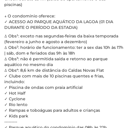
piscinas)
↓ O condomínio oferece:
✓ ACESSO AO PARQUE AQUÁTICO DA LAGOA (01 DIA
DURANTE O PERÍODO DA ESTADIA)
ꕔ Obs¹: exceto nas segundas-feiras da baixa temporada
(fevereiro a junho e agosto a dezembro)
ꕔ Obs²: horário de funcionamento: ter a sex das 10h às 17h
| sáb, dom e feriados das 9h às 18h
ꕔ Obs³: não é permitida saída e retorno ao parque
aquático no mesmo dia
ꕔ Obs⁴: 8,6 km de distância do Caldas Novas Flat
✓ Clube com mais de 10 piscinas quentes e frias,
incluindo:
✓ Piscina de ondas com praia artificial
✓ Hot Half
✓ Cyclone
✓ Rio lento
✓ Rampas e toboáguas para adultos e crianças
✓ Kids park
---------
✓ Parque aquático do condomínio das 08h às 22h