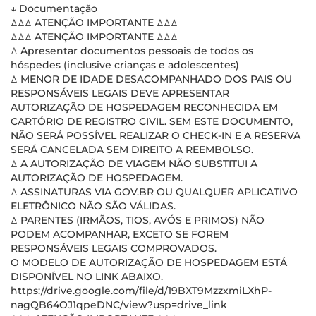
↓ Documentação
ꕔꕔꕔ ATENÇÃO IMPORTANTE ꕔꕔꕔ
ꕔꕔꕔ ATENÇÃO IMPORTANTE ꕔꕔꕔ
ꕔ Apresentar documentos pessoais de todos os
hóspedes (inclusive crianças e adolescentes)
ꕔ MENOR DE IDADE DESACOMPANHADO DOS PAIS OU
RESPONSÁVEIS LEGAIS DEVE APRESENTAR
AUTORIZAÇÃO DE HOSPEDAGEM RECONHECIDA EM
CARTÓRIO DE REGISTRO CIVIL. SEM ESTE DOCUMENTO,
NÃO SERÁ POSSÍVEL REALIZAR O CHECK-IN E A RESERVA
SERÁ CANCELADA SEM DIREITO A REEMBOLSO.
ꕔ A AUTORIZAÇÃO DE VIAGEM NÃO SUBSTITUI A
AUTORIZAÇÃO DE HOSPEDAGEM.
ꕔ ASSINATURAS VIA GOV.BR OU QUALQUER APLICATIVO
ELETRÔNICO NÃO SÃO VÁLIDAS.
ꕔ PARENTES (IRMÃOS, TIOS, AVÓS E PRIMOS) NÃO
PODEM ACOMPANHAR, EXCETO SE FOREM
RESPONSÁVEIS LEGAIS COMPROVADOS.
O MODELO DE AUTORIZAÇÃO DE HOSPEDAGEM ESTÁ
DISPONÍVEL NO LINK ABAIXO.
https://drive.google.com/file/d/19BXT9MzzxmiLXhP-
nagQB64OJ1qpeDNC/view?usp=drive_link