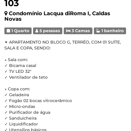
103
Condomínio Lacqua diRoma I, Caldas
Novas
1 Quarto
5 pessoas
3 Camas
1 banheiro
✦ APARTAMENTO NO BLOCO G, TERRÉO, COM 01 SUÍTE,
SALA E COPA, SENDO:
↓ Sala com:
✓ Bicama casal
✓ TV LED 32"
✓ Ventilador de teto
↓ Copa com:
✓ Geladeira
✓ Fogão 02 bocas vitrocerâmico
✓ Micro-ondas
✓ Purificador de água
✓ Sanduicheira
✓ Liquidificador
✓ Utensílios básicos