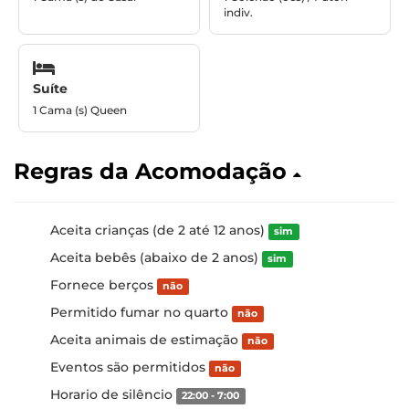
indiv.
Suíte
1 Cama (s) Queen
Regras da Acomodação
Aceita crianças (de 2 até 12 anos)
sim
Aceita bebês (abaixo de 2 anos)
sim
Fornece berços
não
Permitido fumar no quarto
não
Aceita animais de estimação
não
Eventos são permitidos
não
Horario de silêncio
22:00 - 7:00