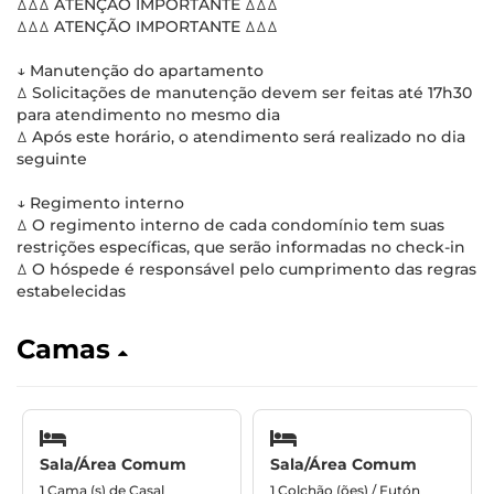
ꕔꕔꕔ ATENÇÃO IMPORTANTE ꕔꕔꕔ
ꕔꕔꕔ ATENÇÃO IMPORTANTE ꕔꕔꕔ
↓ Manutenção do apartamento
ꕔ Solicitações de manutenção devem ser feitas até 17h30
para atendimento no mesmo dia
ꕔ Após este horário, o atendimento será realizado no dia
seguinte
↓ Regimento interno
ꕔ O regimento interno de cada condomínio tem suas
restrições específicas, que serão informadas no check-in
ꕔ O hóspede é responsável pelo cumprimento das regras
estabelecidas
Camas
Sala/Área Comum
Sala/Área Comum
1 Cama (s) de Casal
1 Colchão (ões) / Futón