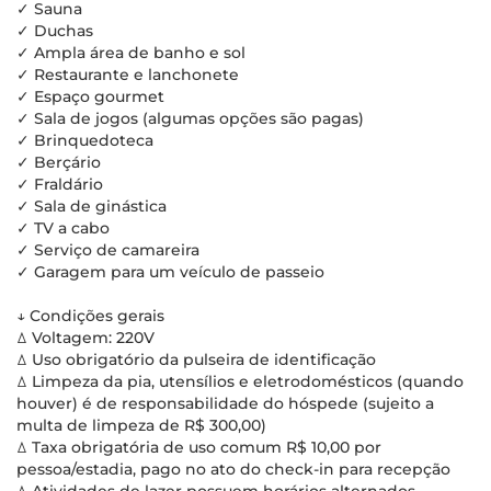
✓ Sauna
✓ Duchas
✓ Ampla área de banho e sol
✓ Restaurante e lanchonete
✓ Espaço gourmet
✓ Sala de jogos (algumas opções são pagas)
✓ Brinquedoteca
✓ Berçário
✓ Fraldário
✓ Sala de ginástica
✓ TV a cabo
✓ Serviço de camareira
✓ Garagem para um veículo de passeio
↓ Condições gerais
ꕔ Voltagem: 220V
ꕔ Uso obrigatório da pulseira de identificação
ꕔ Limpeza da pia, utensílios e eletrodomésticos (quando
houver) é de responsabilidade do hóspede (sujeito a
multa de limpeza de R$ 300,00)
ꕔ Taxa obrigatória de uso comum R$ 10,00 por
pessoa/estadia, pago no ato do check-in para recepção