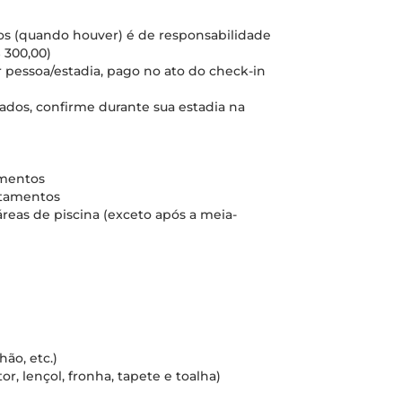
cos (quando houver) é de responsabilidade
 300,00)
 pessoa/estadia, pago no ato do check-in
nados, confirme durante sua estadia na
amentos
rtamentos
áreas de piscina (exceto após a meia-
ão, etc.)
r, lençol, fronha, tapete e toalha)