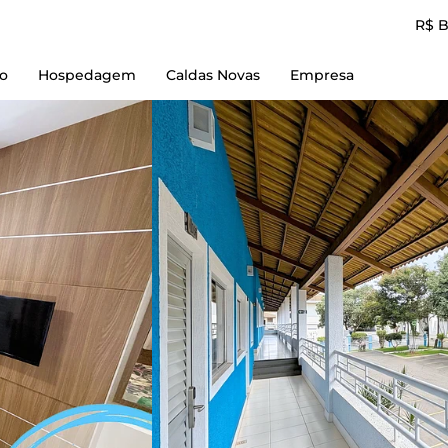
R$ 
io
Hospedagem
Caldas Novas
Empresa
Reserve Aqui
Empresa
L'acqua diRoma I
Contato
L'acqua diRoma II
Termos de Uso
L'acqua diRoma III
Política e Privacidad
L'acqua diRoma IV
L'acqua diRoma V
Piazza diRoma
Spazzio diRoma
diRoma Resort
diRoma Fiori
Lacqua diRoma + Lagoa Parque
Caldas Novas Flat + Lagoa Parque