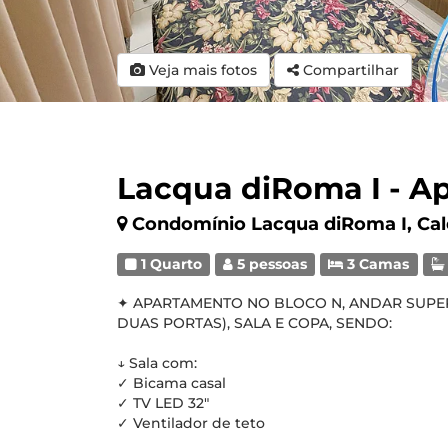
Veja mais fotos
Compartilhar
Lacqua diRoma I - Ap
Condomínio Lacqua diRoma I, Ca
1 Quarto
5 pessoas
3 Camas
✦ APARTAMENTO NO BLOCO N, ANDAR SUPER
DUAS PORTAS), SALA E COPA, SENDO:
↓ Sala com:
✓ Bicama casal
✓ TV LED 32"
✓ Ventilador de teto