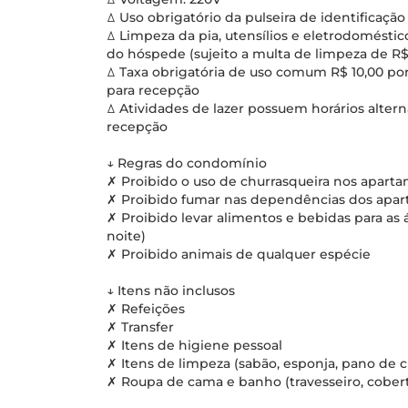
ꕔ Uso obrigatório da pulseira de identificação
ꕔ Limpeza da pia, utensílios e eletrodomésti
do hóspede (sujeito a multa de limpeza de R$
ꕔ Taxa obrigatória de uso comum R$ 10,00 por
para recepção
ꕔ Atividades de lazer possuem horários alter
recepção
↓ Regras do condomínio
✗ Proibido o uso de churrasqueira nos apart
✗ Proibido fumar nas dependências dos apa
✗ Proibido levar alimentos e bebidas para as 
noite)
✗ Proibido animais de qualquer espécie
↓ Itens não inclusos
✗ Refeições
✗ Transfer
✗ Itens de higiene pessoal
✗ Itens de limpeza (sabão, esponja, pano de ch
✗ Roupa de cama e banho (travesseiro, coberto