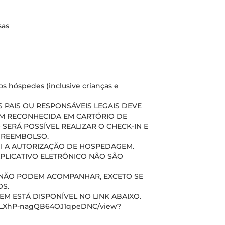
sas
s hóspedes (inclusive crianças e
PAIS OU RESPONSÁVEIS LEGAIS DEVE
M RECONHECIDA EM CARTÓRIO DE
 SERÁ POSSÍVEL REALIZAR O CHECK-IN E
A REEMBOLSO.
UI A AUTORIZAÇÃO DE HOSPEDAGEM.
APLICATIVO ELETRÔNICO NÃO SÃO
S) NÃO PODEM ACOMPANHAR, EXCETO SE
S.
 ESTÁ DISPONÍVEL NO LINK ABAIXO.
xmiLXhP-nagQB64OJ1qpeDNC/view?