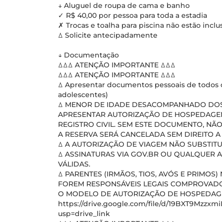
↓ Aluguel de roupa de cama e banho
✓ R$ 40,00 por pessoa para toda a estadia
✗ Trocas e toalha para piscina não estão inclu
ꕔ Solicite antecipadamente
↓ Documentação
ꕔꕔꕔ ATENÇÃO IMPORTANTE ꕔꕔꕔ
ꕔꕔꕔ ATENÇÃO IMPORTANTE ꕔꕔꕔ
ꕔ Apresentar documentos pessoais de todos o
adolescentes)
ꕔ MENOR DE IDADE DESACOMPANHADO DOS 
APRESENTAR AUTORIZAÇÃO DE HOSPEDAGE
REGISTRO CIVIL. SEM ESTE DOCUMENTO, NÃO
A RESERVA SERÁ CANCELADA SEM DIREITO 
ꕔ A AUTORIZAÇÃO DE VIAGEM NÃO SUBSTIT
ꕔ ASSINATURAS VIA GOV.BR OU QUALQUER 
VÁLIDAS.
ꕔ PARENTES (IRMÃOS, TIOS, AVÓS E PRIMO
FOREM RESPONSÁVEIS LEGAIS COMPROVADO
O MODELO DE AUTORIZAÇÃO DE HOSPEDAGEM
https://drive.google.com/file/d/19BXT9Mzz
usp=drive_link