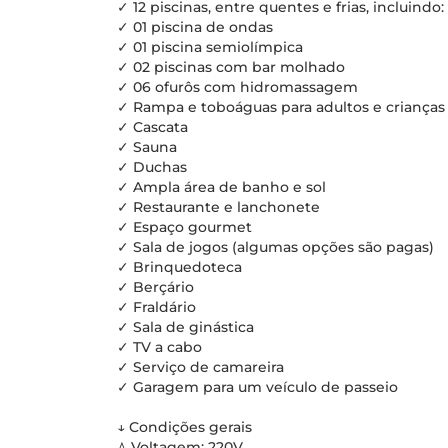
✓ 12 piscinas, entre quentes e frias, incluindo:
✓ 01 piscina de ondas
✓ 01 piscina semiolímpica
✓ 02 piscinas com bar molhado
✓ 06 ofurôs com hidromassagem
✓ Rampa e toboáguas para adultos e crianças
✓ Cascata
✓ Sauna
✓ Duchas
✓ Ampla área de banho e sol
✓ Restaurante e lanchonete
✓ Espaço gourmet
✓ Sala de jogos (algumas opções são pagas)
✓ Brinquedoteca
✓ Berçário
✓ Fraldário
✓ Sala de ginástica
✓ TV a cabo
✓ Serviço de camareira
✓ Garagem para um veículo de passeio
↓ Condições gerais
ꕔ Voltagem: 220V