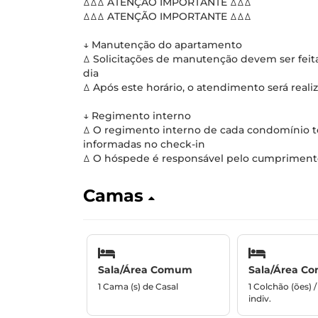
ꕔꕔꕔ ATENÇÃO IMPORTANTE ꕔꕔꕔ
ꕔꕔꕔ ATENÇÃO IMPORTANTE ꕔꕔꕔ
↓ Manutenção do apartamento
ꕔ Solicitações de manutenção devem ser fei
dia
ꕔ Após este horário, o atendimento será reali
↓ Regimento interno
ꕔ O regimento interno de cada condomínio tem
informadas no check-in
ꕔ O hóspede é responsável pelo cumprimento
Camas
Sala/Área Comum
Sala/Área C
1 Cama (s) de Casal
1 Colchão (ões) 
indiv.