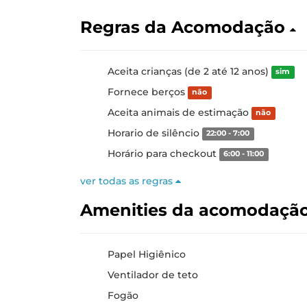
Regras da Acomodação
Aceita crianças (de 2 até 12 anos)
sim
Fornece berços
não
Aceita animais de estimação
não
Horario de silêncio
22:00 - 7:00
Horário para checkout
6:00 - 11:00
ver todas as regras
Amenities da acomodaçã
Papel Higiênico
Ventilador de teto
Fogão