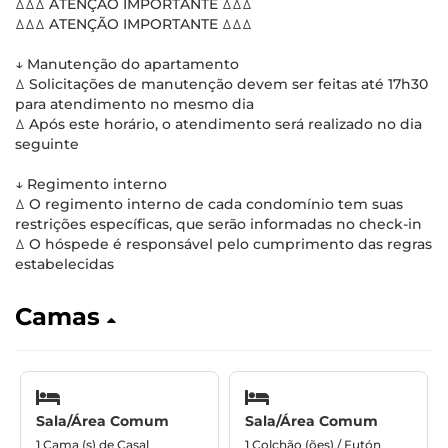
ꕔꕔꕔ ATENÇÃO IMPORTANTE ꕔꕔꕔ
ꕔꕔꕔ ATENÇÃO IMPORTANTE ꕔꕔꕔ
↓ Manutenção do apartamento
ꕔ Solicitações de manutenção devem ser feitas até 17h30
para atendimento no mesmo dia
ꕔ Após este horário, o atendimento será realizado no dia
seguinte
↓ Regimento interno
ꕔ O regimento interno de cada condomínio tem suas
restrições específicas, que serão informadas no check-in
ꕔ O hóspede é responsável pelo cumprimento das regras
estabelecidas
Camas
Sala/Área Comum
Sala/Área Comum
1 Cama (s) de Casal
1 Colchão (ões) / Futón