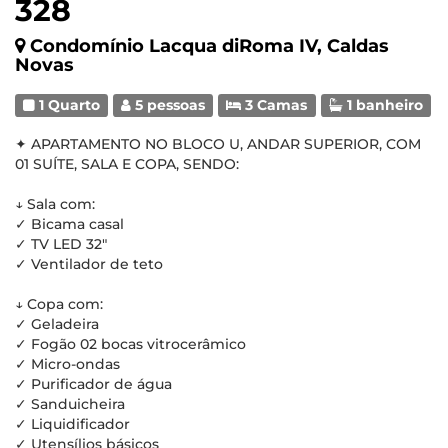
328
Condomínio Lacqua diRoma IV, Caldas
Novas
1 Quarto
5 pessoas
3 Camas
1 banheiro
✦ APARTAMENTO NO BLOCO U, ANDAR SUPERIOR, COM
01 SUÍTE, SALA E COPA, SENDO:
↓ Sala com:
✓ Bicama casal
✓ TV LED 32"
✓ Ventilador de teto
↓ Copa com:
✓ Geladeira
✓ Fogão 02 bocas vitrocerâmico
✓ Micro-ondas
✓ Purificador de água
✓ Sanduicheira
✓ Liquidificador
✓ Utensílios básicos