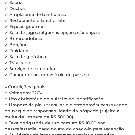
✓ Sauna
✓ Duchas
✓ Ampla área de banho e sol
✓ Restaurante e lanchonete
✓ Espaço gourmet
✓ Sala de jogos (algumas opções são pagas)
✓ Brinquedoteca
✓ Berçário
✓ Fraldário
✓ Sala de ginástica
✓ TV a cabo
✓ Serviço de camareira
✓ Garagem para um veículo de passeio
↓ Condições gerais
ꕔ Voltagem: 220V
ꕔ Uso obrigatório da pulseira de identificação
ꕔ Limpeza da pia, utensílios e eletrodomésticos (quando
houver) é de responsabilidade do hóspede (sujeito a
multa de limpeza de R$ 300,00)
ꕔ Taxa obrigatória de uso comum R$ 10,00 por
pessoa/estadia, pago no ato do check-in para recepção