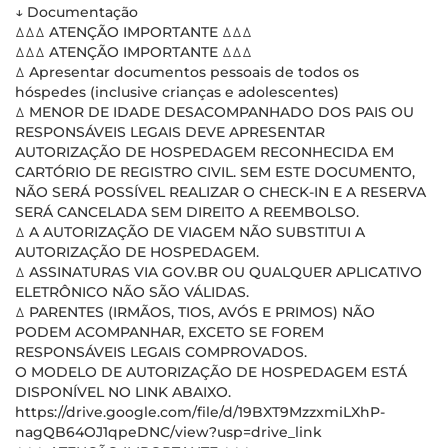
↓ Documentação
ꕔꕔꕔ ATENÇÃO IMPORTANTE ꕔꕔꕔ
ꕔꕔꕔ ATENÇÃO IMPORTANTE ꕔꕔꕔ
ꕔ Apresentar documentos pessoais de todos os
hóspedes (inclusive crianças e adolescentes)
ꕔ MENOR DE IDADE DESACOMPANHADO DOS PAIS OU
RESPONSÁVEIS LEGAIS DEVE APRESENTAR
AUTORIZAÇÃO DE HOSPEDAGEM RECONHECIDA EM
CARTÓRIO DE REGISTRO CIVIL. SEM ESTE DOCUMENTO,
NÃO SERÁ POSSÍVEL REALIZAR O CHECK-IN E A RESERVA
SERÁ CANCELADA SEM DIREITO A REEMBOLSO.
ꕔ A AUTORIZAÇÃO DE VIAGEM NÃO SUBSTITUI A
AUTORIZAÇÃO DE HOSPEDAGEM.
ꕔ ASSINATURAS VIA GOV.BR OU QUALQUER APLICATIVO
ELETRÔNICO NÃO SÃO VÁLIDAS.
ꕔ PARENTES (IRMÃOS, TIOS, AVÓS E PRIMOS) NÃO
PODEM ACOMPANHAR, EXCETO SE FOREM
RESPONSÁVEIS LEGAIS COMPROVADOS.
O MODELO DE AUTORIZAÇÃO DE HOSPEDAGEM ESTÁ
DISPONÍVEL NO LINK ABAIXO.
https://drive.google.com/file/d/19BXT9MzzxmiLXhP-
nagQB64OJ1qpeDNC/view?usp=drive_link