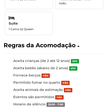
indiv.
Suíte
1 Cama (s) Queen
Regras da Acomodação
Aceita crianças (de 2 até 12 anos)
sim
Aceita bebês (abaixo de 2 anos)
sim
Fornece berços
não
Permitido fumar no quarto
não
Aceita animais de estimação
não
Eventos são permitidos
não
Horario de silêncio
22:00 - 7:00