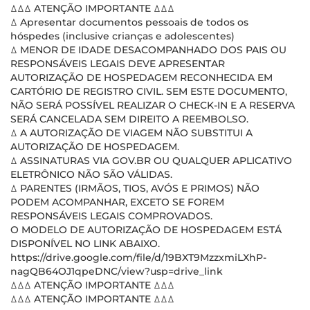
ꕔꕔꕔ ATENÇÃO IMPORTANTE ꕔꕔꕔ
ꕔ Apresentar documentos pessoais de todos os
hóspedes (inclusive crianças e adolescentes)
ꕔ MENOR DE IDADE DESACOMPANHADO DOS PAIS OU
RESPONSÁVEIS LEGAIS DEVE APRESENTAR
AUTORIZAÇÃO DE HOSPEDAGEM RECONHECIDA EM
CARTÓRIO DE REGISTRO CIVIL. SEM ESTE DOCUMENTO,
NÃO SERÁ POSSÍVEL REALIZAR O CHECK-IN E A RESERVA
SERÁ CANCELADA SEM DIREITO A REEMBOLSO.
ꕔ A AUTORIZAÇÃO DE VIAGEM NÃO SUBSTITUI A
AUTORIZAÇÃO DE HOSPEDAGEM.
ꕔ ASSINATURAS VIA GOV.BR OU QUALQUER APLICATIVO
ELETRÔNICO NÃO SÃO VÁLIDAS.
ꕔ PARENTES (IRMÃOS, TIOS, AVÓS E PRIMOS) NÃO
PODEM ACOMPANHAR, EXCETO SE FOREM
RESPONSÁVEIS LEGAIS COMPROVADOS.
O MODELO DE AUTORIZAÇÃO DE HOSPEDAGEM ESTÁ
DISPONÍVEL NO LINK ABAIXO.
https://drive.google.com/file/d/19BXT9MzzxmiLXhP-
nagQB64OJ1qpeDNC/view?usp=drive_link
ꕔꕔꕔ ATENÇÃO IMPORTANTE ꕔꕔꕔ
ꕔꕔꕔ ATENÇÃO IMPORTANTE ꕔꕔꕔ