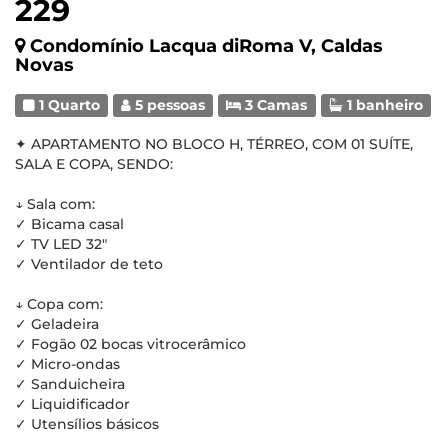
229
Condomínio Lacqua diRoma V, Caldas
Novas
1 Quarto
5 pessoas
3 Camas
1 banheiro
✦ APARTAMENTO NO BLOCO H, TÉRREO, COM 01 SUÍTE,
SALA E COPA, SENDO:
↓ Sala com:
✓ Bicama casal
✓ TV LED 32"
✓ Ventilador de teto
↓ Copa com:
✓ Geladeira
✓ Fogão 02 bocas vitrocerâmico
✓ Micro-ondas
✓ Sanduicheira
✓ Liquidificador
✓ Utensílios básicos