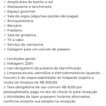
✓ Ampla área de banho e sol
✓ Restaurante e lanchonete
✓ Espaço gourmet
✓ Sala de jogos (algumas opções são pagas)
✓ Brinquedoteca
✓ Berçário
✓ Fraldário
✓ Sala de ginástica
✓ TV a cabo
✓ Serviço de camareira
✓ Garagem para um veículo de passeio
↓ Condições gerais
ꕔ Voltagem: 220V
ꕔ Uso obrigatório da pulseira de identificação
ꕔ Limpeza da pia, utensílios e eletrodomésticos (quando
houver) é de responsabilidade do hóspede (sujeito a
multa de limpeza de R$ 300,00)
ꕔ Taxa obrigatória de uso comum R$ 10,00 por
pessoa/estadia, pago no ato do check-in para recepção
ꕔ Atividades de lazer possuem horários alternados,
confirme durante sua estadia na recepção