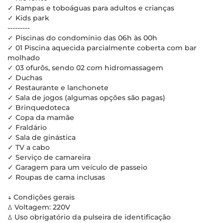
✓ Rampas e toboáguas para adultos e crianças
✓ Kids park
---------
✓ Piscinas do condomínio das 06h às 00h
✓ 01 Piscina aquecida parcialmente coberta com bar
molhado
✓ 03 ofurôs, sendo 02 com hidromassagem
✓ Duchas
✓ Restaurante e lanchonete
✓ Sala de jogos (algumas opções são pagas)
✓ Brinquedoteca
✓ Copa da mamãe
✓ Fraldário
✓ Sala de ginástica
✓ TV a cabo
✓ Serviço de camareira
✓ Garagem para um veículo de passeio
✓ Roupas de cama inclusas
↓ Condições gerais
ꕔ Voltagem: 220V
ꕔ Uso obrigatório da pulseira de identificação