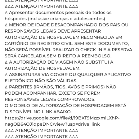
ꕔꕔꕔ ATENÇÃO IMPORTANTE ꕔꕔꕔ
ꕔꕔꕔ ATENÇÃO IMPORTANTE ꕔꕔꕔ
ꕔ Apresentar documentos pessoais de todos os
hóspedes (inclusive crianças e adolescentes)
ꕔ MENOR DE IDADE DESACOMPANHADO DOS PAIS OU
RESPONSÁVEIS LEGAIS DEVE APRESENTAR
AUTORIZAÇÃO DE HOSPEDAGEM RECONHECIDA EM
CARTÓRIO DE REGISTRO CIVIL. SEM ESTE DOCUMENTO,
NÃO SERÁ POSSÍVEL REALIZAR O CHECK-IN E A RESERVA
SERÁ CANCELADA SEM DIREITO A REEMBOLSO.
ꕔ A AUTORIZAÇÃO DE VIAGEM NÃO SUBSTITUI A
AUTORIZAÇÃO DE HOSPEDAGEM.
ꕔ ASSINATURAS VIA GOV.BR OU QUALQUER APLICATIVO
ELETRÔNICO NÃO SÃO VÁLIDAS.
ꕔ PARENTES (IRMÃOS, TIOS, AVÓS E PRIMOS) NÃO
PODEM ACOMPANHAR, EXCETO SE FOREM
RESPONSÁVEIS LEGAIS COMPROVADOS.
O MODELO DE AUTORIZAÇÃO DE HOSPEDAGEM ESTÁ
DISPONÍVEL NO LINK ABAIXO.
https://drive.google.com/file/d/19BXT9MzzxmiLXhP-
nagQB64OJ1qpeDNC/view?usp=drive_link
ꕔꕔꕔ ATENÇÃO IMPORTANTE ꕔꕔꕔ
ꕔꕔꕔ ATENÇÃO IMPORTANTE ꕔꕔꕔ