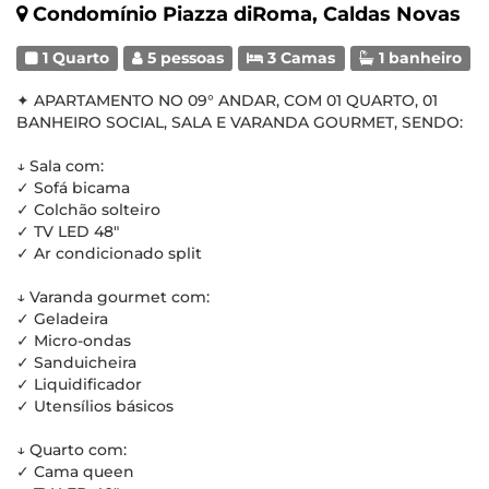
Condomínio Piazza diRoma, Caldas Novas
1 Quarto
5 pessoas
3 Camas
1 banheiro
✦ APARTAMENTO NO 09° ANDAR, COM 01 QUARTO, 01
BANHEIRO SOCIAL, SALA E VARANDA GOURMET, SENDO:
↓ Sala com:
✓ Sofá bicama
✓ Colchão solteiro
✓ TV LED 48"
✓ Ar condicionado split
↓ Varanda gourmet com:
✓ Geladeira
✓ Micro-ondas
✓ Sanduicheira
✓ Liquidificador
✓ Utensílios básicos
↓ Quarto com:
✓ Cama queen