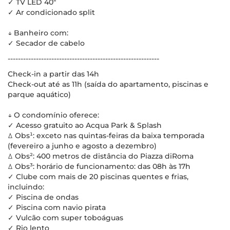
✓ TV LED 40"
✓ Ar condicionado split
↓ Banheiro com:
✓ Secador de cabelo
-----------------------------------------------------------
Check-in a partir das 14h
Check-out até as 11h (saída do apartamento, piscinas e
parque aquático)
↓ O condomínio oferece:
✓ Acesso gratuito ao Acqua Park & Splash
ꕔ Obs¹: exceto nas quintas-feiras da baixa temporada
(fevereiro a junho e agosto a dezembro)
ꕔ Obs²: 400 metros de distância do Piazza diRoma
ꕔ Obs³: horário de funcionamento: das 08h às 17h
✓ Clube com mais de 20 piscinas quentes e frias,
incluindo:
✓ Piscina de ondas
✓ Piscina com navio pirata
✓ Vulcão com super toboáguas
✓ Rio lento