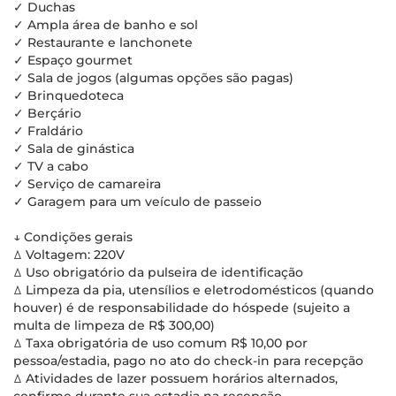
✓ Duchas
✓ Ampla área de banho e sol
✓ Restaurante e lanchonete
✓ Espaço gourmet
✓ Sala de jogos (algumas opções são pagas)
✓ Brinquedoteca
✓ Berçário
✓ Fraldário
✓ Sala de ginástica
✓ TV a cabo
✓ Serviço de camareira
✓ Garagem para um veículo de passeio
↓ Condições gerais
ꕔ Voltagem: 220V
ꕔ Uso obrigatório da pulseira de identificação
ꕔ Limpeza da pia, utensílios e eletrodomésticos (quando
houver) é de responsabilidade do hóspede (sujeito a
multa de limpeza de R$ 300,00)
ꕔ Taxa obrigatória de uso comum R$ 10,00 por
pessoa/estadia, pago no ato do check-in para recepção
ꕔ Atividades de lazer possuem horários alternados,