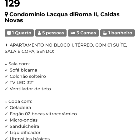
129
Condomínio Lacqua diRoma II, Caldas
Novas
1 Quarto
5 pessoas
3 Camas
1 banheiro
✦ APARTAMENTO NO BLOCO I, TÉRREO, COM 01 SUÍTE,
SALA E COPA, SENDO:
↓ Sala com:
✓ Sofá bicama
✓ Colchão solteiro
✓ TV LED 32"
✓ Ventilador de teto
↓ Copa com:
✓ Geladeira
✓ Fogão 02 bocas vitrocerâmico
✓ Micro-ondas
✓ Sanduicheira
✓ Liquidificador
✓ Utensílios básicos