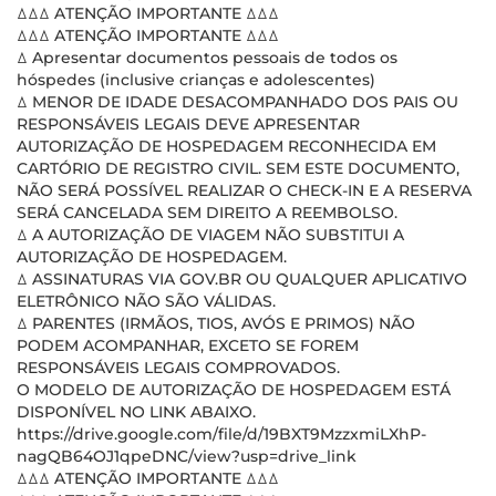
ꕔꕔꕔ ATENÇÃO IMPORTANTE ꕔꕔꕔ
ꕔꕔꕔ ATENÇÃO IMPORTANTE ꕔꕔꕔ
ꕔ Apresentar documentos pessoais de todos os
hóspedes (inclusive crianças e adolescentes)
ꕔ MENOR DE IDADE DESACOMPANHADO DOS PAIS OU
RESPONSÁVEIS LEGAIS DEVE APRESENTAR
AUTORIZAÇÃO DE HOSPEDAGEM RECONHECIDA EM
CARTÓRIO DE REGISTRO CIVIL. SEM ESTE DOCUMENTO,
NÃO SERÁ POSSÍVEL REALIZAR O CHECK-IN E A RESERVA
SERÁ CANCELADA SEM DIREITO A REEMBOLSO.
ꕔ A AUTORIZAÇÃO DE VIAGEM NÃO SUBSTITUI A
AUTORIZAÇÃO DE HOSPEDAGEM.
ꕔ ASSINATURAS VIA GOV.BR OU QUALQUER APLICATIVO
ELETRÔNICO NÃO SÃO VÁLIDAS.
ꕔ PARENTES (IRMÃOS, TIOS, AVÓS E PRIMOS) NÃO
PODEM ACOMPANHAR, EXCETO SE FOREM
RESPONSÁVEIS LEGAIS COMPROVADOS.
O MODELO DE AUTORIZAÇÃO DE HOSPEDAGEM ESTÁ
DISPONÍVEL NO LINK ABAIXO.
https://drive.google.com/file/d/19BXT9MzzxmiLXhP-
nagQB64OJ1qpeDNC/view?usp=drive_link
ꕔꕔꕔ ATENÇÃO IMPORTANTE ꕔꕔꕔ