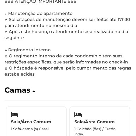
ꕔꕔꕔ ATENÇÃO IMPORTANTE ꕔꕔꕔ
↓ Manutenção do apartamento
ꕔ Solicitações de manutenção devem ser feitas até 17h30
para atendimento no mesmo dia
ꕔ Após este horário, o atendimento será realizado no dia
seguinte
↓ Regimento interno
ꕔ O regimento interno de cada condomínio tem suas
restrições específicas, que serão informadas no check-in
ꕔ O hóspede é responsável pelo cumprimento das regras
estabelecidas
Camas
Sala/Área Comum
Sala/Área Comum
1 Sofá-cama (s) Casal
1 Colchão (ões) / Futón
indiv.