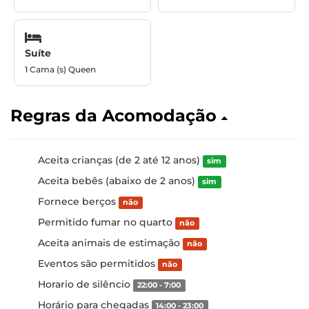
Suíte
1 Cama (s) Queen
Regras da Acomodação
Aceita crianças (de 2 até 12 anos)
sim
Aceita bebês (abaixo de 2 anos)
sim
Fornece berços
não
Permitido fumar no quarto
não
Aceita animais de estimação
não
Eventos são permitidos
não
Horario de silêncio
22:00 - 7:00
Horário para chegadas
14:00 - 23:00