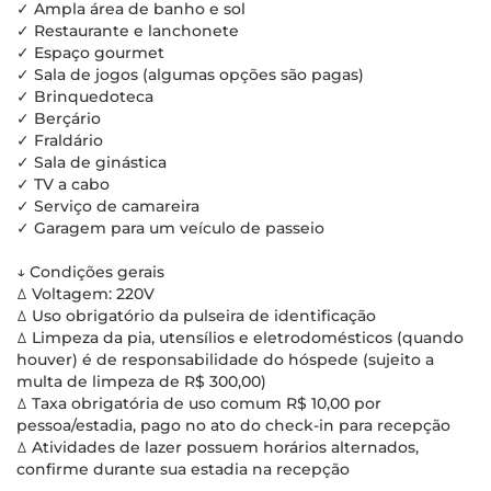
✓ Ampla área de banho e sol
✓ Restaurante e lanchonete
✓ Espaço gourmet
✓ Sala de jogos (algumas opções são pagas)
✓ Brinquedoteca
✓ Berçário
✓ Fraldário
✓ Sala de ginástica
✓ TV a cabo
✓ Serviço de camareira
✓ Garagem para um veículo de passeio
↓ Condições gerais
ꕔ Voltagem: 220V
ꕔ Uso obrigatório da pulseira de identificação
ꕔ Limpeza da pia, utensílios e eletrodomésticos (quando
houver) é de responsabilidade do hóspede (sujeito a
multa de limpeza de R$ 300,00)
ꕔ Taxa obrigatória de uso comum R$ 10,00 por
pessoa/estadia, pago no ato do check-in para recepção
ꕔ Atividades de lazer possuem horários alternados,
confirme durante sua estadia na recepção