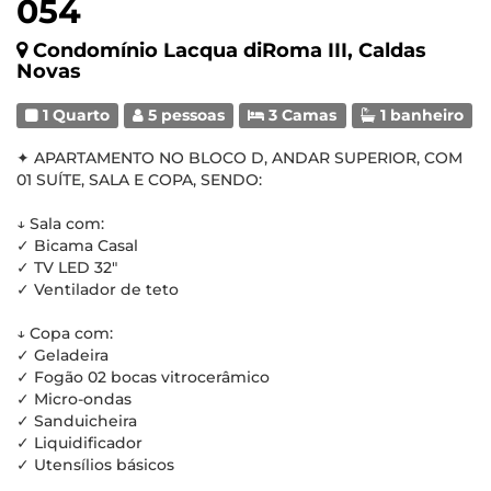
054
Condomínio Lacqua diRoma III, Caldas
Novas
1 Quarto
5 pessoas
3 Camas
1 banheiro
✦ APARTAMENTO NO BLOCO D, ANDAR SUPERIOR, COM
01 SUÍTE, SALA E COPA, SENDO:
↓ Sala com:
✓ Bicama Casal
✓ TV LED 32"
✓ Ventilador de teto
↓ Copa com:
✓ Geladeira
✓ Fogão 02 bocas vitrocerâmico
✓ Micro-ondas
✓ Sanduicheira
✓ Liquidificador
✓ Utensílios básicos