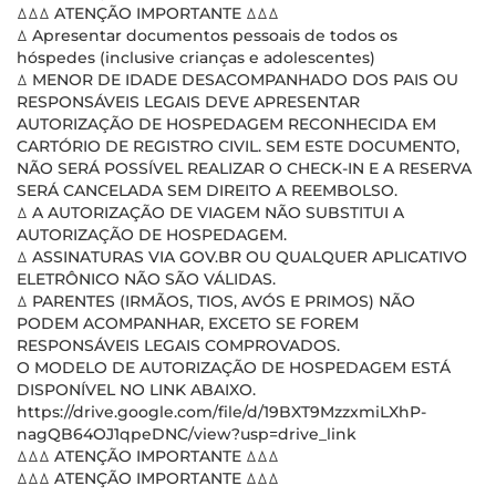
ꕔꕔꕔ ATENÇÃO IMPORTANTE ꕔꕔꕔ
ꕔ Apresentar documentos pessoais de todos os
hóspedes (inclusive crianças e adolescentes)
ꕔ MENOR DE IDADE DESACOMPANHADO DOS PAIS OU
RESPONSÁVEIS LEGAIS DEVE APRESENTAR
AUTORIZAÇÃO DE HOSPEDAGEM RECONHECIDA EM
CARTÓRIO DE REGISTRO CIVIL. SEM ESTE DOCUMENTO,
NÃO SERÁ POSSÍVEL REALIZAR O CHECK-IN E A RESERVA
SERÁ CANCELADA SEM DIREITO A REEMBOLSO.
ꕔ A AUTORIZAÇÃO DE VIAGEM NÃO SUBSTITUI A
AUTORIZAÇÃO DE HOSPEDAGEM.
ꕔ ASSINATURAS VIA GOV.BR OU QUALQUER APLICATIVO
ELETRÔNICO NÃO SÃO VÁLIDAS.
ꕔ PARENTES (IRMÃOS, TIOS, AVÓS E PRIMOS) NÃO
PODEM ACOMPANHAR, EXCETO SE FOREM
RESPONSÁVEIS LEGAIS COMPROVADOS.
O MODELO DE AUTORIZAÇÃO DE HOSPEDAGEM ESTÁ
DISPONÍVEL NO LINK ABAIXO.
https://drive.google.com/file/d/19BXT9MzzxmiLXhP-
nagQB64OJ1qpeDNC/view?usp=drive_link
ꕔꕔꕔ ATENÇÃO IMPORTANTE ꕔꕔꕔ
ꕔꕔꕔ ATENÇÃO IMPORTANTE ꕔꕔꕔ