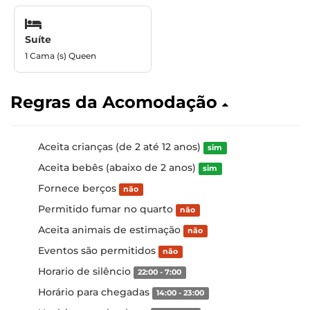
Suíte
1 Cama (s) Queen
Regras da Acomodação
Aceita crianças (de 2 até 12 anos)
sim
Aceita bebês (abaixo de 2 anos)
sim
Fornece berços
não
Permitido fumar no quarto
não
Aceita animais de estimação
não
Eventos são permitidos
não
Horario de silêncio
22:00 - 7:00
Horário para chegadas
14:00 - 23:00