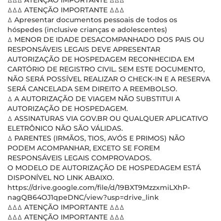
ꕔꕔꕔ ATENÇÃO IMPORTANTE ꕔꕔꕔ
ꕔꕔꕔ ATENÇÃO IMPORTANTE ꕔꕔꕔ
ꕔ Apresentar documentos pessoais de todos os
hóspedes (inclusive crianças e adolescentes)
ꕔ MENOR DE IDADE DESACOMPANHADO DOS PAIS OU
RESPONSÁVEIS LEGAIS DEVE APRESENTAR
AUTORIZAÇÃO DE HOSPEDAGEM RECONHECIDA EM
CARTÓRIO DE REGISTRO CIVIL. SEM ESTE DOCUMENTO,
NÃO SERÁ POSSÍVEL REALIZAR O CHECK-IN E A RESERVA
SERÁ CANCELADA SEM DIREITO A REEMBOLSO.
ꕔ A AUTORIZAÇÃO DE VIAGEM NÃO SUBSTITUI A
AUTORIZAÇÃO DE HOSPEDAGEM.
ꕔ ASSINATURAS VIA GOV.BR OU QUALQUER APLICATIVO
ELETRÔNICO NÃO SÃO VÁLIDAS.
ꕔ PARENTES (IRMÃOS, TIOS, AVÓS E PRIMOS) NÃO
PODEM ACOMPANHAR, EXCETO SE FOREM
RESPONSÁVEIS LEGAIS COMPROVADOS.
O MODELO DE AUTORIZAÇÃO DE HOSPEDAGEM ESTÁ
DISPONÍVEL NO LINK ABAIXO.
https://drive.google.com/file/d/19BXT9MzzxmiLXhP-
nagQB64OJ1qpeDNC/view?usp=drive_link
ꕔꕔꕔ ATENÇÃO IMPORTANTE ꕔꕔꕔ
ꕔꕔꕔ ATENÇÃO IMPORTANTE ꕔꕔꕔ