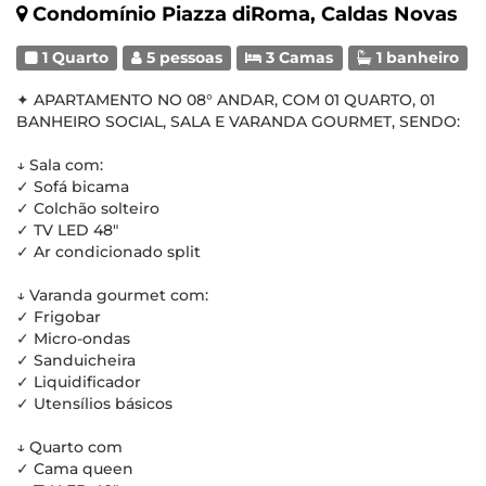
Condomínio Piazza diRoma, Caldas Novas
1 Quarto
5 pessoas
3 Camas
1 banheiro
✦ APARTAMENTO NO 08° ANDAR, COM 01 QUARTO, 01
BANHEIRO SOCIAL, SALA E VARANDA GOURMET, SENDO:
↓ Sala com:
✓ Sofá bicama
✓ Colchão solteiro
✓ TV LED 48"
✓ Ar condicionado split
↓ Varanda gourmet com:
✓ Frigobar
✓ Micro-ondas
✓ Sanduicheira
✓ Liquidificador
✓ Utensílios básicos
↓ Quarto com
✓ Cama queen