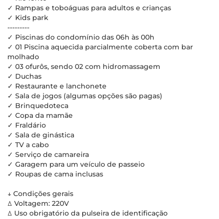
✓ Rampas e toboáguas para adultos e crianças
✓ Kids park
---------
✓ Piscinas do condomínio das 06h às 00h
✓ 01 Piscina aquecida parcialmente coberta com bar
molhado
✓ 03 ofurôs, sendo 02 com hidromassagem
✓ Duchas
✓ Restaurante e lanchonete
✓ Sala de jogos (algumas opções são pagas)
✓ Brinquedoteca
✓ Copa da mamãe
✓ Fraldário
✓ Sala de ginástica
✓ TV a cabo
✓ Serviço de camareira
✓ Garagem para um veículo de passeio
✓ Roupas de cama inclusas
↓ Condições gerais
ꕔ Voltagem: 220V
ꕔ Uso obrigatório da pulseira de identificação