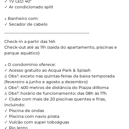
✓ TV LED 40"
✓ Ar condicionado split
↓ Banheiro com:
✓ Secador de cabelo
-----------------------------------------------------------
Check-in a partir das 14h
Check-out até as 11h (saída do apartamento, piscinas e
parque aquático)
↓ O condomínio oferece:
✓ Acesso gratuito ao Acqua Park & Splash
ꕔ Obs¹: exceto nas quintas-feiras da baixa temporada
(fevereiro a junho e agosto a dezembro)
ꕔ Obs²: 400 metros de distância do Piazza diRoma
ꕔ Obs³: horário de funcionamento: das 08h às 17h
✓ Clube com mais de 20 piscinas quentes e frias,
incluindo:
✓ Piscina de ondas
✓ Piscina com navio pirata
✓ Vulcão com super toboáguas
✓ Rio lento