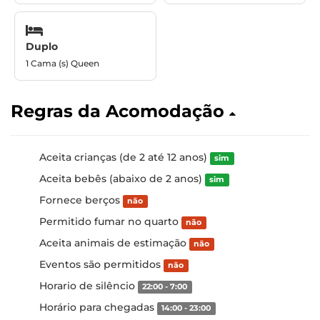
Duplo
1 Cama (s) Queen
Regras da Acomodação
Aceita crianças (de 2 até 12 anos)
sim
Aceita bebês (abaixo de 2 anos)
sim
Fornece berços
não
Permitido fumar no quarto
não
Aceita animais de estimação
não
Eventos são permitidos
não
Horario de silêncio
22:00 - 7:00
Horário para chegadas
14:00 - 23:00