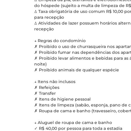
do hóspede (sujeito a multa de limpeza de R$
ꕔ Taxa obrigatória de uso comum R$ 10,00 por
para recepção
ꕔ Atividades de lazer possuem horários alter
recepção
↓ Regras do condomínio
✗ Proibido o uso de churrasqueira nos apart
✗ Proibido fumar nas dependências dos apa
✗ Proibido levar alimentos e bebidas para as 
noite)
✗ Proibido animais de qualquer espécie
↓ Itens não inclusos
✗ Refeições
✗ Transfer
✗ Itens de higiene pessoal
✗ Itens de limpeza (sabão, esponja, pano de ch
✗ Roupa de cama e banho (travesseiro, coberto
↓ Aluguel de roupa de cama e banho
✓ R$ 40,00 por pessoa para toda a estadia