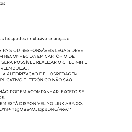
sas
s hóspedes (inclusive crianças e
PAIS OU RESPONSÁVEIS LEGAIS DEVE
M RECONHECIDA EM CARTÓRIO DE
 SERÁ POSSÍVEL REALIZAR O CHECK-IN E
A REEMBOLSO.
UI A AUTORIZAÇÃO DE HOSPEDAGEM.
APLICATIVO ELETRÔNICO NÃO SÃO
S) NÃO PODEM ACOMPANHAR, EXCETO SE
S.
 ESTÁ DISPONÍVEL NO LINK ABAIXO.
xmiLXhP-nagQB64OJ1qpeDNC/view?