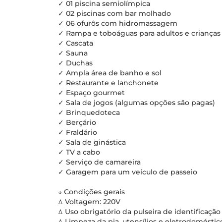
✓ 01 piscina semiolímpica
✓ 02 piscinas com bar molhado
✓ 06 ofurôs com hidromassagem
✓ Rampa e toboáguas para adultos e crianças
✓ Cascata
✓ Sauna
✓ Duchas
✓ Ampla área de banho e sol
✓ Restaurante e lanchonete
✓ Espaço gourmet
✓ Sala de jogos (algumas opções são pagas)
✓ Brinquedoteca
✓ Berçário
✓ Fraldário
✓ Sala de ginástica
✓ TV a cabo
✓ Serviço de camareira
✓ Garagem para um veículo de passeio
↓ Condições gerais
ꕔ Voltagem: 220V
ꕔ Uso obrigatório da pulseira de identificação
ꕔ Limpeza da pia, utensílios e eletrodomésti