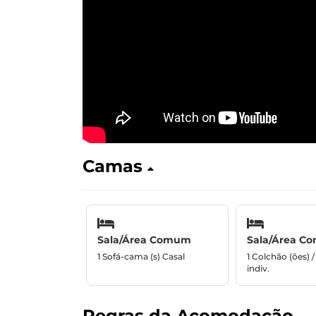
Camas
Sala/Área Comum
Sala/Área C
1 Sofá-cama (s) Casal
1 Colchão (ões) 
indiv.
Regras da Acomodação