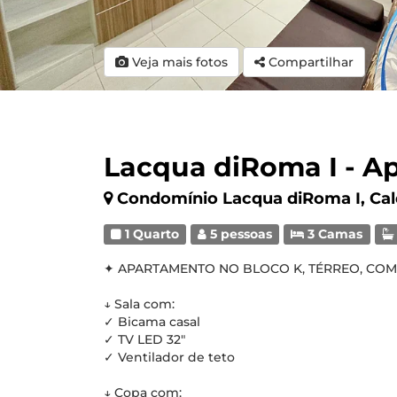
Veja mais fotos
Compartilhar
Lacqua diRoma I - Ap
Condomínio Lacqua diRoma I, Ca
1 Quarto
5 pessoas
3 Camas
✦ APARTAMENTO NO BLOCO K, TÉRREO, COM 0
↓ Sala com:
✓ Bicama casal
✓ TV LED 32"
✓ Ventilador de teto
↓ Copa com: