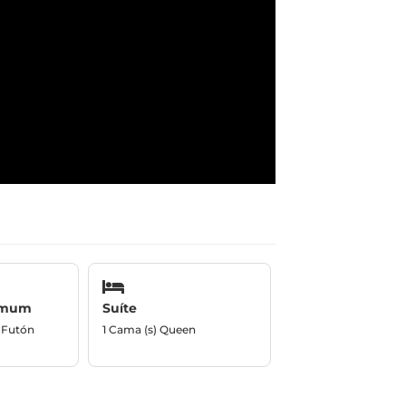
omum
Suíte
/ Futón
1 Cama (s) Queen