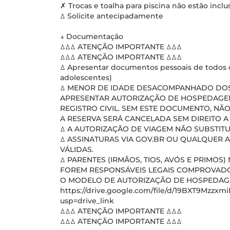
✗ Trocas e toalha para piscina não estão inclu
ꕔ Solicite antecipadamente
↓ Documentação
ꕔꕔꕔ ATENÇÃO IMPORTANTE ꕔꕔꕔ
ꕔꕔꕔ ATENÇÃO IMPORTANTE ꕔꕔꕔ
ꕔ Apresentar documentos pessoais de todos o
adolescentes)
ꕔ MENOR DE IDADE DESACOMPANHADO DOS 
APRESENTAR AUTORIZAÇÃO DE HOSPEDAGE
REGISTRO CIVIL. SEM ESTE DOCUMENTO, NÃO
A RESERVA SERÁ CANCELADA SEM DIREITO 
ꕔ A AUTORIZAÇÃO DE VIAGEM NÃO SUBSTIT
ꕔ ASSINATURAS VIA GOV.BR OU QUALQUER 
VÁLIDAS.
ꕔ PARENTES (IRMÃOS, TIOS, AVÓS E PRIMO
FOREM RESPONSÁVEIS LEGAIS COMPROVADO
O MODELO DE AUTORIZAÇÃO DE HOSPEDAGEM
https://drive.google.com/file/d/19BXT9Mzz
usp=drive_link
ꕔꕔꕔ ATENÇÃO IMPORTANTE ꕔꕔꕔ
ꕔꕔꕔ ATENÇÃO IMPORTANTE ꕔꕔꕔ