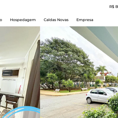
R$ 
io
Hospedagem
Caldas Novas
Empresa
Reserve Aqui
Empresa
L'acqua diRoma I
Contato
L'acqua diRoma II
Termos de Uso
L'acqua diRoma III
Política e Privacidad
L'acqua diRoma IV
L'acqua diRoma V
Piazza diRoma
Spazzio diRoma
diRoma Resort
diRoma Fiori
Lacqua diRoma + Lagoa Parque
Caldas Novas Flat + Lagoa Parque