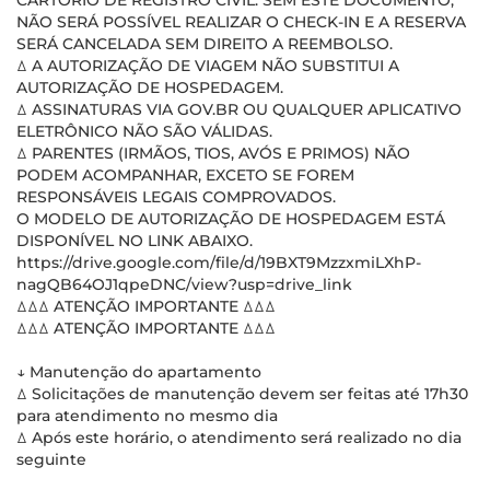
CARTÓRIO DE REGISTRO CIVIL. SEM ESTE DOCUMENTO,
NÃO SERÁ POSSÍVEL REALIZAR O CHECK-IN E A RESERVA
SERÁ CANCELADA SEM DIREITO A REEMBOLSO.
ꕔ A AUTORIZAÇÃO DE VIAGEM NÃO SUBSTITUI A
AUTORIZAÇÃO DE HOSPEDAGEM.
ꕔ ASSINATURAS VIA GOV.BR OU QUALQUER APLICATIVO
ELETRÔNICO NÃO SÃO VÁLIDAS.
ꕔ PARENTES (IRMÃOS, TIOS, AVÓS E PRIMOS) NÃO
PODEM ACOMPANHAR, EXCETO SE FOREM
RESPONSÁVEIS LEGAIS COMPROVADOS.
O MODELO DE AUTORIZAÇÃO DE HOSPEDAGEM ESTÁ
DISPONÍVEL NO LINK ABAIXO.
https://drive.google.com/file/d/19BXT9MzzxmiLXhP-
nagQB64OJ1qpeDNC/view?usp=drive_link
ꕔꕔꕔ ATENÇÃO IMPORTANTE ꕔꕔꕔ
ꕔꕔꕔ ATENÇÃO IMPORTANTE ꕔꕔꕔ
↓ Manutenção do apartamento
ꕔ Solicitações de manutenção devem ser feitas até 17h30
para atendimento no mesmo dia
ꕔ Após este horário, o atendimento será realizado no dia
seguinte