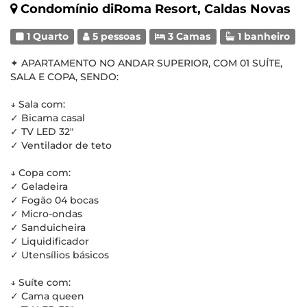
Condomínio diRoma Resort, Caldas Novas
1 Quarto
5 pessoas
3 Camas
1 banheiro
✦ APARTAMENTO NO ANDAR SUPERIOR, COM 01 SUÍTE,
SALA E COPA, SENDO:
↓ Sala com:
✓ Bicama casal
✓ TV LED 32"
✓ Ventilador de teto
↓ Copa com:
✓ Geladeira
✓ Fogão 04 bocas
✓ Micro-ondas
✓ Sanduicheira
✓ Liquidificador
✓ Utensílios básicos
↓ Suíte com:
✓ Cama queen