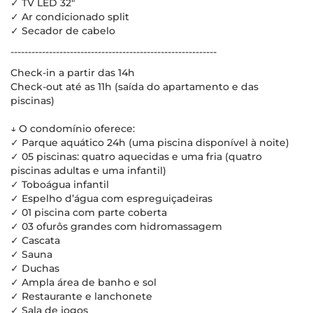
✓ TV LED 32"
✓ Ar condicionado split
✓ Secador de cabelo
-----------------------------------------------------------
Check-in a partir das 14h
Check-out até as 11h (saída do apartamento e das
piscinas)
↓ O condomínio oferece:
✓ Parque aquático 24h (uma piscina disponível à noite)
✓ 05 piscinas: quatro aquecidas e uma fria (quatro
piscinas adultas e uma infantil)
✓ Toboágua infantil
✓ Espelho d’água com espreguiçadeiras
✓ 01 piscina com parte coberta
✓ 03 ofurôs grandes com hidromassagem
✓ Cascata
✓ Sauna
✓ Duchas
✓ Ampla área de banho e sol
✓ Restaurante e lanchonete
✓ Sala de jogos