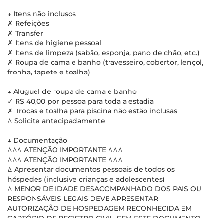
↓ Itens não inclusos
✗ Refeições
✗ Transfer
✗ Itens de higiene pessoal
✗ Itens de limpeza (sabão, esponja, pano de chão, etc.)
✗ Roupa de cama e banho (travesseiro, cobertor, lençol,
fronha, tapete e toalha)
↓ Aluguel de roupa de cama e banho
✓ R$ 40,00 por pessoa para toda a estadia
✗ Trocas e toalha para piscina não estão inclusas
ꕔ Solicite antecipadamente
↓ Documentação
ꕔꕔꕔ ATENÇÃO IMPORTANTE ꕔꕔꕔ
ꕔꕔꕔ ATENÇÃO IMPORTANTE ꕔꕔꕔ
ꕔ Apresentar documentos pessoais de todos os
hóspedes (inclusive crianças e adolescentes)
ꕔ MENOR DE IDADE DESACOMPANHADO DOS PAIS OU
RESPONSÁVEIS LEGAIS DEVE APRESENTAR
AUTORIZAÇÃO DE HOSPEDAGEM RECONHECIDA EM