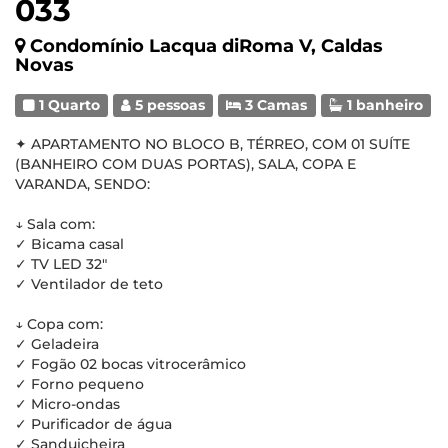
033
Condomínio Lacqua diRoma V, Caldas
Novas
1 Quarto
5 pessoas
3 Camas
1 banheiro
✦ APARTAMENTO NO BLOCO B, TÉRREO, COM 01 SUÍTE
(BANHEIRO COM DUAS PORTAS), SALA, COPA E
VARANDA, SENDO:
↓ Sala com:
✓ Bicama casal
✓ TV LED 32"
✓ Ventilador de teto
↓ Copa com:
✓ Geladeira
✓ Fogão 02 bocas vitrocerâmico
✓ Forno pequeno
✓ Micro-ondas
✓ Purificador de água
✓ Sanduicheira