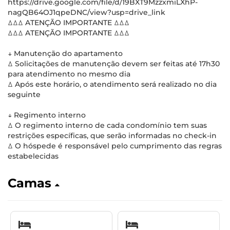
https://drive.google.com/file/d/19BXT9MzzxmiLXhP-
nagQB64OJ1qpeDNC/view?usp=drive_link
ꕔꕔꕔ ATENÇÃO IMPORTANTE ꕔꕔꕔ
ꕔꕔꕔ ATENÇÃO IMPORTANTE ꕔꕔꕔ
↓ Manutenção do apartamento
ꕔ Solicitações de manutenção devem ser feitas até 17h30
para atendimento no mesmo dia
ꕔ Após este horário, o atendimento será realizado no dia
seguinte
↓ Regimento interno
ꕔ O regimento interno de cada condomínio tem suas
restrições específicas, que serão informadas no check-in
ꕔ O hóspede é responsável pelo cumprimento das regras
estabelecidas
Camas