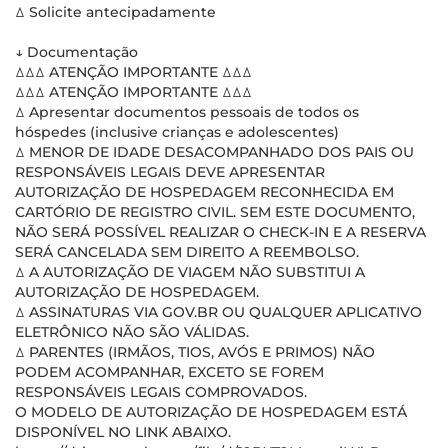
ꕔ Solicite antecipadamente
↓ Documentação
ꕔꕔꕔ ATENÇÃO IMPORTANTE ꕔꕔꕔ
ꕔꕔꕔ ATENÇÃO IMPORTANTE ꕔꕔꕔ
ꕔ Apresentar documentos pessoais de todos os
hóspedes (inclusive crianças e adolescentes)
ꕔ MENOR DE IDADE DESACOMPANHADO DOS PAIS OU
RESPONSÁVEIS LEGAIS DEVE APRESENTAR
AUTORIZAÇÃO DE HOSPEDAGEM RECONHECIDA EM
CARTÓRIO DE REGISTRO CIVIL. SEM ESTE DOCUMENTO,
NÃO SERÁ POSSÍVEL REALIZAR O CHECK-IN E A RESERVA
SERÁ CANCELADA SEM DIREITO A REEMBOLSO.
ꕔ A AUTORIZAÇÃO DE VIAGEM NÃO SUBSTITUI A
AUTORIZAÇÃO DE HOSPEDAGEM.
ꕔ ASSINATURAS VIA GOV.BR OU QUALQUER APLICATIVO
ELETRÔNICO NÃO SÃO VÁLIDAS.
ꕔ PARENTES (IRMÃOS, TIOS, AVÓS E PRIMOS) NÃO
PODEM ACOMPANHAR, EXCETO SE FOREM
RESPONSÁVEIS LEGAIS COMPROVADOS.
O MODELO DE AUTORIZAÇÃO DE HOSPEDAGEM ESTÁ
DISPONÍVEL NO LINK ABAIXO.