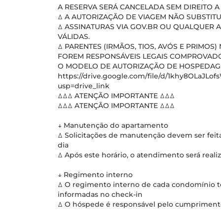
A RESERVA SERÁ CANCELADA SEM DIREITO 
ꕔ A AUTORIZAÇÃO DE VIAGEM NÃO SUBSTIT
ꕔ ASSINATURAS VIA GOV.BR OU QUALQUER 
VÁLIDAS.
ꕔ PARENTES (IRMÃOS, TIOS, AVÓS E PRIMO
FOREM RESPONSÁVEIS LEGAIS COMPROVADO
O MODELO DE AUTORIZAÇÃO DE HOSPEDAGEM
https://drive.google.com/file/d/1khy8OLaJL
usp=drive_link
ꕔꕔꕔ ATENÇÃO IMPORTANTE ꕔꕔꕔ
ꕔꕔꕔ ATENÇÃO IMPORTANTE ꕔꕔꕔ
↓ Manutenção do apartamento
ꕔ Solicitações de manutenção devem ser fei
dia
ꕔ Após este horário, o atendimento será reali
↓ Regimento interno
ꕔ O regimento interno de cada condomínio tem
informadas no check-in
ꕔ O hóspede é responsável pelo cumprimento