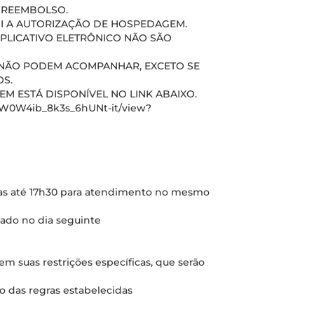
A REEMBOLSO.
UI A AUTORIZAÇÃO DE HOSPEDAGEM.
APLICATIVO ELETRÔNICO NÃO SÃO
S) NÃO PODEM ACOMPANHAR, EXCETO SE
S.
 ESTÁ DISPONÍVEL NO LINK ABAIXO.
ofsW0W4ib_8k3s_6hUNt-it/view?
tas até 17h30 para atendimento no mesmo
zado no dia seguinte
 suas restrições específicas, que serão
 das regras estabelecidas