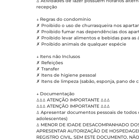
ꕔ Atividades de lazer possuem horários alter
recepção
↓ Regras do condomínio
✗ Proibido o uso de churrasqueira nos apart
✗ Proibido fumar nas dependências dos apa
✗ Proibido levar alimentos e bebidas para as 
✗ Proibido animais de qualquer espécie
↓ Itens não Inclusos
✗ Refeições
✗ Transfer
✗ Itens de higiene pessoal
✗ Itens de limpeza (sabão, esponja, pano de ch
↓ Documentação
ꕔꕔꕔ ATENÇÃO IMPORTANTE ꕔꕔꕔ
ꕔꕔꕔ ATENÇÃO IMPORTANTE ꕔꕔꕔ
ꕔ Apresentar documentos pessoais de todos o
adolescentes)
ꕔ MENOR DE IDADE DESACOMPANHADO DOS 
APRESENTAR AUTORIZAÇÃO DE HOSPEDAGE
REGISTRO CIVIL. SEM ESTE DOCUMENTO, NÃO