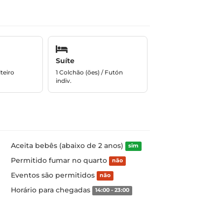
Suíte
teiro
1 Colchão (ões) / Futón
indiv.
Aceita bebês (abaixo de 2 anos)
sim
Permitido fumar no quarto
não
Eventos são permitidos
não
Horário para chegadas
14:00 - 23:00