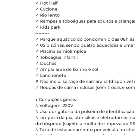
✓ Hot Half
✓ Cyclone
✓ Rio lento
✓ Rampas e toboáguas para adultos e criança
✓ Kids park
---------
✓ Parque aquático do condomínio das 08h às
✓ 05 piscinas, sendo quatro aquecidas e uma fr
✓ Piscina semiolímpica
✓ Toboágua infantil
✓ Duchas
✓ Ampla área de banho e sol
✓ Lanchonete
✗ Não inclui serviço de camareira (disponív
✓ Roupas de cama inclusas (sem trocas e sem
↓ Condições gerais
ꕔ Voltagem: 220V
ꕔ Uso obrigatório da pulseira de identificação
ꕔ Limpeza da pia, utensílios e eletrodomésti
do hóspede (sujeito a multa de limpeza de R$
ꕔ Taxa de estacionamento por veículo no check