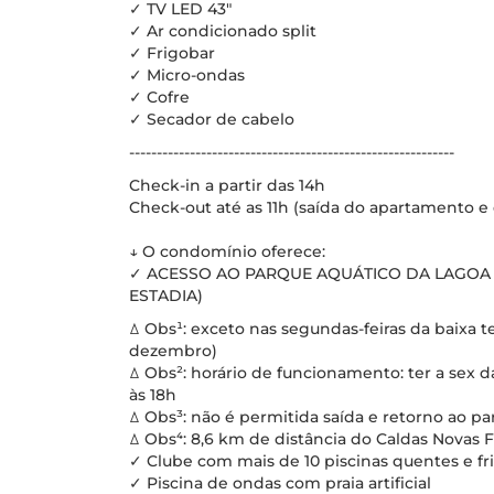
✓ TV LED 43"
✓ Ar condicionado split
✓ Frigobar
✓ Micro-ondas
✓ Cofre
✓ Secador de cabelo
-----------------------------------------------------------
Check-in a partir das 14h
Check-out até as 11h (saída do apartamento e 
↓ O condomínio oferece:
✓ ACESSO AO PARQUE AQUÁTICO DA LAGOA 
ESTADIA)
ꕔ Obs¹: exceto nas segundas-feiras da baixa t
dezembro)
ꕔ Obs²: horário de funcionamento: ter a sex da
às 18h
ꕔ Obs³: não é permitida saída e retorno ao 
ꕔ Obs⁴: 8,6 km de distância do Caldas Novas F
✓ Clube com mais de 10 piscinas quentes e fria
✓ Piscina de ondas com praia artificial