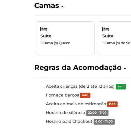
Camas
Suíte
Suíte
1 Cama (s) Queen
1 Cama (s) de Sol
Regras da Acomodação
Aceita crianças (de 2 até 12 anos)
sim
Fornece berços
não
Aceita animais de estimação
não
Horario de silêncio
22:00 - 7:00
Horário para checkout
6:00 - 11:00