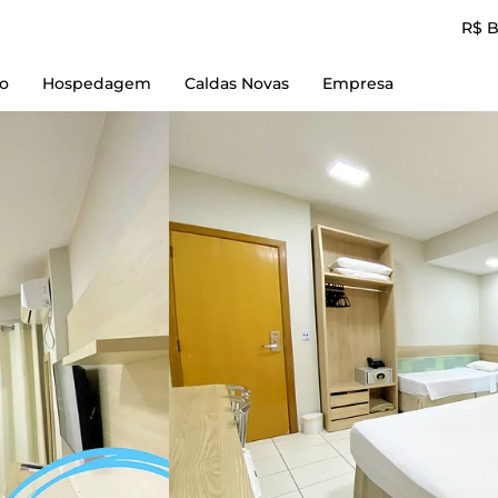
R$ 
io
Hospedagem
Caldas Novas
Empresa
Reserve Aqui
Empresa
L'acqua diRoma I
Contato
L'acqua diRoma II
Termos de Uso
L'acqua diRoma III
Política e Privacidad
L'acqua diRoma IV
L'acqua diRoma V
Piazza diRoma
Spazzio diRoma
diRoma Resort
diRoma Fiori
Lacqua diRoma + Lagoa Parque
Caldas Novas Flat + Lagoa Parque