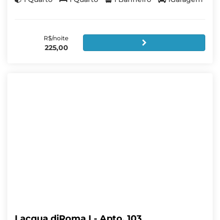
R$/noite
225,00
Lacqua diRoma I - Apto. 103