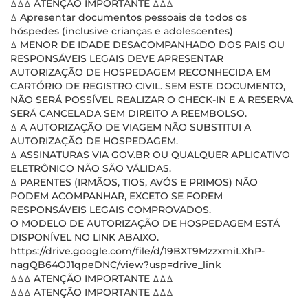
ꕔꕔꕔ ATENÇÃO IMPORTANTE ꕔꕔꕔ
ꕔ Apresentar documentos pessoais de todos os
hóspedes (inclusive crianças e adolescentes)
ꕔ MENOR DE IDADE DESACOMPANHADO DOS PAIS OU
RESPONSÁVEIS LEGAIS DEVE APRESENTAR
AUTORIZAÇÃO DE HOSPEDAGEM RECONHECIDA EM
CARTÓRIO DE REGISTRO CIVIL. SEM ESTE DOCUMENTO,
NÃO SERÁ POSSÍVEL REALIZAR O CHECK-IN E A RESERVA
SERÁ CANCELADA SEM DIREITO A REEMBOLSO.
ꕔ A AUTORIZAÇÃO DE VIAGEM NÃO SUBSTITUI A
AUTORIZAÇÃO DE HOSPEDAGEM.
ꕔ ASSINATURAS VIA GOV.BR OU QUALQUER APLICATIVO
ELETRÔNICO NÃO SÃO VÁLIDAS.
ꕔ PARENTES (IRMÃOS, TIOS, AVÓS E PRIMOS) NÃO
PODEM ACOMPANHAR, EXCETO SE FOREM
RESPONSÁVEIS LEGAIS COMPROVADOS.
O MODELO DE AUTORIZAÇÃO DE HOSPEDAGEM ESTÁ
DISPONÍVEL NO LINK ABAIXO.
https://drive.google.com/file/d/19BXT9MzzxmiLXhP-
nagQB64OJ1qpeDNC/view?usp=drive_link
ꕔꕔꕔ ATENÇÃO IMPORTANTE ꕔꕔꕔ
ꕔꕔꕔ ATENÇÃO IMPORTANTE ꕔꕔꕔ