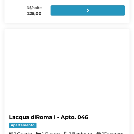
R$/noite
225,00
Lacqua diRoma I - Apto. 046
Apartamento
1 Quarto
1 Quarto
1 Banheiro
1Garagem