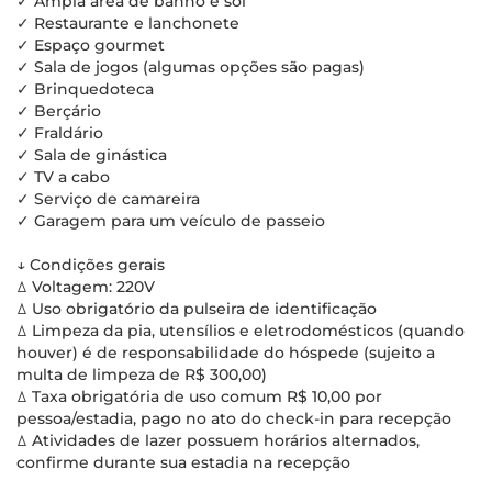
✓ Ampla área de banho e sol
✓ Restaurante e lanchonete
✓ Espaço gourmet
✓ Sala de jogos (algumas opções são pagas)
✓ Brinquedoteca
✓ Berçário
✓ Fraldário
✓ Sala de ginástica
✓ TV a cabo
✓ Serviço de camareira
✓ Garagem para um veículo de passeio
↓ Condições gerais
ꕔ Voltagem: 220V
ꕔ Uso obrigatório da pulseira de identificação
ꕔ Limpeza da pia, utensílios e eletrodomésticos (quando
houver) é de responsabilidade do hóspede (sujeito a
multa de limpeza de R$ 300,00)
ꕔ Taxa obrigatória de uso comum R$ 10,00 por
pessoa/estadia, pago no ato do check-in para recepção
ꕔ Atividades de lazer possuem horários alternados,
confirme durante sua estadia na recepção