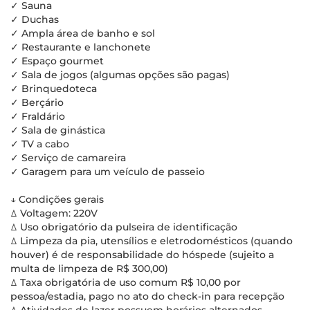
✓ Sauna
✓ Duchas
✓ Ampla área de banho e sol
✓ Restaurante e lanchonete
✓ Espaço gourmet
✓ Sala de jogos (algumas opções são pagas)
✓ Brinquedoteca
✓ Berçário
✓ Fraldário
✓ Sala de ginástica
✓ TV a cabo
✓ Serviço de camareira
✓ Garagem para um veículo de passeio
↓ Condições gerais
ꕔ Voltagem: 220V
ꕔ Uso obrigatório da pulseira de identificação
ꕔ Limpeza da pia, utensílios e eletrodomésticos (quando
houver) é de responsabilidade do hóspede (sujeito a
multa de limpeza de R$ 300,00)
ꕔ Taxa obrigatória de uso comum R$ 10,00 por
pessoa/estadia, pago no ato do check-in para recepção