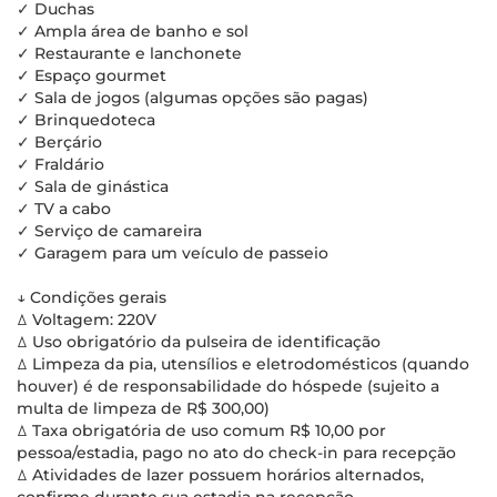
✓ Duchas
✓ Ampla área de banho e sol
✓ Restaurante e lanchonete
✓ Espaço gourmet
✓ Sala de jogos (algumas opções são pagas)
✓ Brinquedoteca
✓ Berçário
✓ Fraldário
✓ Sala de ginástica
✓ TV a cabo
✓ Serviço de camareira
✓ Garagem para um veículo de passeio
↓ Condições gerais
ꕔ Voltagem: 220V
ꕔ Uso obrigatório da pulseira de identificação
ꕔ Limpeza da pia, utensílios e eletrodomésticos (quando
houver) é de responsabilidade do hóspede (sujeito a
multa de limpeza de R$ 300,00)
ꕔ Taxa obrigatória de uso comum R$ 10,00 por
pessoa/estadia, pago no ato do check-in para recepção
ꕔ Atividades de lazer possuem horários alternados,