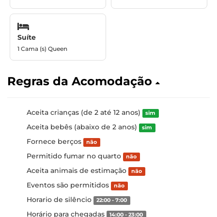
Suíte
1 Cama (s) Queen
Regras da Acomodação
Aceita crianças (de 2 até 12 anos)
sim
Aceita bebês (abaixo de 2 anos)
sim
Fornece berços
não
Permitido fumar no quarto
não
Aceita animais de estimação
não
Eventos são permitidos
não
Horario de silêncio
22:00 - 7:00
Horário para chegadas
14:00 - 23:00