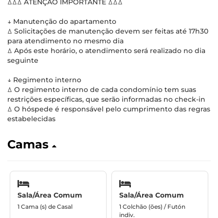
ꕔꕔꕔ ATENÇÃO IMPORTANTE ꕔꕔꕔ
↓ Manutenção do apartamento
ꕔ Solicitações de manutenção devem ser feitas até 17h30
para atendimento no mesmo dia
ꕔ Após este horário, o atendimento será realizado no dia
seguinte
↓ Regimento interno
ꕔ O regimento interno de cada condomínio tem suas
restrições específicas, que serão informadas no check-in
ꕔ O hóspede é responsável pelo cumprimento das regras
estabelecidas
Camas
Sala/Área Comum
Sala/Área Comum
1 Cama (s) de Casal
1 Colchão (ões) / Futón
indiv.