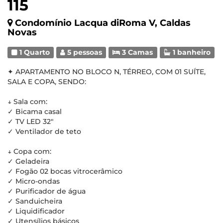
115
Condomínio Lacqua diRoma V, Caldas
Novas
1 Quarto
5 pessoas
3 Camas
1 banheiro
✦ APARTAMENTO NO BLOCO N, TÉRREO, COM 01 SUÍTE,
SALA E COPA, SENDO:
↓ Sala com:
✓ Bicama casal
✓ TV LED 32"
✓ Ventilador de teto
↓ Copa com:
✓ Geladeira
✓ Fogão 02 bocas vitrocerâmico
✓ Micro-ondas
✓ Purificador de água
✓ Sanduicheira
✓ Liquidificador
✓ Utensílios básicos