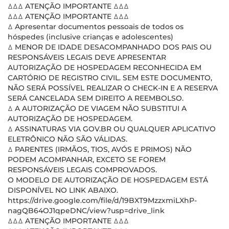
ꕔꕔꕔ ATENÇÃO IMPORTANTE ꕔꕔꕔ
ꕔꕔꕔ ATENÇÃO IMPORTANTE ꕔꕔꕔ
ꕔ Apresentar documentos pessoais de todos os
hóspedes (inclusive crianças e adolescentes)
ꕔ MENOR DE IDADE DESACOMPANHADO DOS PAIS OU
RESPONSÁVEIS LEGAIS DEVE APRESENTAR
AUTORIZAÇÃO DE HOSPEDAGEM RECONHECIDA EM
CARTÓRIO DE REGISTRO CIVIL. SEM ESTE DOCUMENTO,
NÃO SERÁ POSSÍVEL REALIZAR O CHECK-IN E A RESERVA
SERÁ CANCELADA SEM DIREITO A REEMBOLSO.
ꕔ A AUTORIZAÇÃO DE VIAGEM NÃO SUBSTITUI A
AUTORIZAÇÃO DE HOSPEDAGEM.
ꕔ ASSINATURAS VIA GOV.BR OU QUALQUER APLICATIVO
ELETRÔNICO NÃO SÃO VÁLIDAS.
ꕔ PARENTES (IRMÃOS, TIOS, AVÓS E PRIMOS) NÃO
PODEM ACOMPANHAR, EXCETO SE FOREM
RESPONSÁVEIS LEGAIS COMPROVADOS.
O MODELO DE AUTORIZAÇÃO DE HOSPEDAGEM ESTÁ
DISPONÍVEL NO LINK ABAIXO.
https://drive.google.com/file/d/19BXT9MzzxmiLXhP-
nagQB64OJ1qpeDNC/view?usp=drive_link
ꕔꕔꕔ ATENÇÃO IMPORTANTE ꕔꕔꕔ