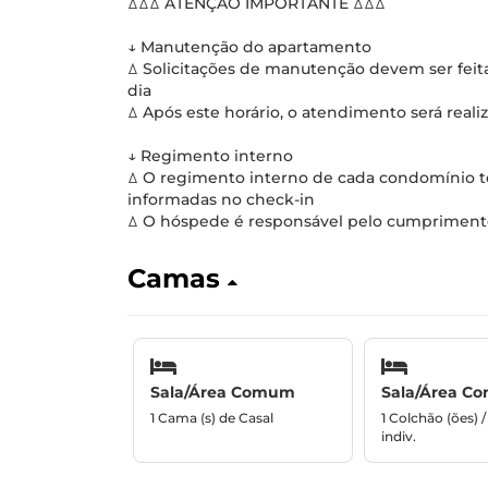
ꕔꕔꕔ ATENÇÃO IMPORTANTE ꕔꕔꕔ
↓ Manutenção do apartamento
ꕔ Solicitações de manutenção devem ser fei
dia
ꕔ Após este horário, o atendimento será reali
↓ Regimento interno
ꕔ O regimento interno de cada condomínio tem
informadas no check-in
ꕔ O hóspede é responsável pelo cumprimento
Camas
Sala/Área Comum
Sala/Área C
1 Cama (s) de Casal
1 Colchão (ões) 
indiv.