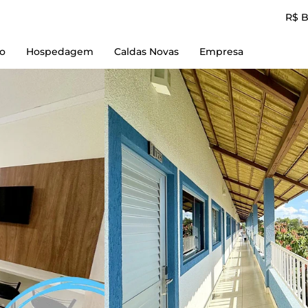
R$ 
io
Hospedagem
Caldas Novas
Empresa
Reserve Aqui
Empresa
L'acqua diRoma I
Contato
L'acqua diRoma II
Termos de Uso
L'acqua diRoma III
Política e Privacidad
L'acqua diRoma IV
L'acqua diRoma V
Piazza diRoma
Spazzio diRoma
diRoma Resort
diRoma Fiori
Lacqua diRoma + Lagoa Parque
Caldas Novas Flat + Lagoa Parque