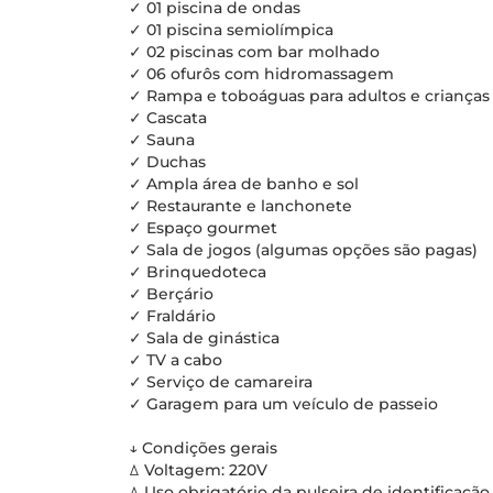
✓ 01 piscina de ondas
✓ 01 piscina semiolímpica
✓ 02 piscinas com bar molhado
✓ 06 ofurôs com hidromassagem
✓ Rampa e toboáguas para adultos e crianças
✓ Cascata
✓ Sauna
✓ Duchas
✓ Ampla área de banho e sol
✓ Restaurante e lanchonete
✓ Espaço gourmet
✓ Sala de jogos (algumas opções são pagas)
✓ Brinquedoteca
✓ Berçário
✓ Fraldário
✓ Sala de ginástica
✓ TV a cabo
✓ Serviço de camareira
✓ Garagem para um veículo de passeio
↓ Condições gerais
ꕔ Voltagem: 220V
ꕔ Uso obrigatório da pulseira de identificação