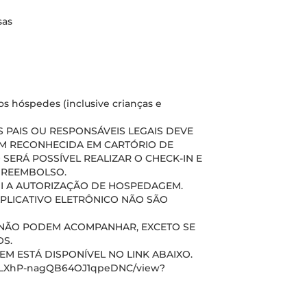
sas
s hóspedes (inclusive crianças e
PAIS OU RESPONSÁVEIS LEGAIS DEVE
M RECONHECIDA EM CARTÓRIO DE
 SERÁ POSSÍVEL REALIZAR O CHECK-IN E
A REEMBOLSO.
UI A AUTORIZAÇÃO DE HOSPEDAGEM.
APLICATIVO ELETRÔNICO NÃO SÃO
S) NÃO PODEM ACOMPANHAR, EXCETO SE
S.
 ESTÁ DISPONÍVEL NO LINK ABAIXO.
xmiLXhP-nagQB64OJ1qpeDNC/view?