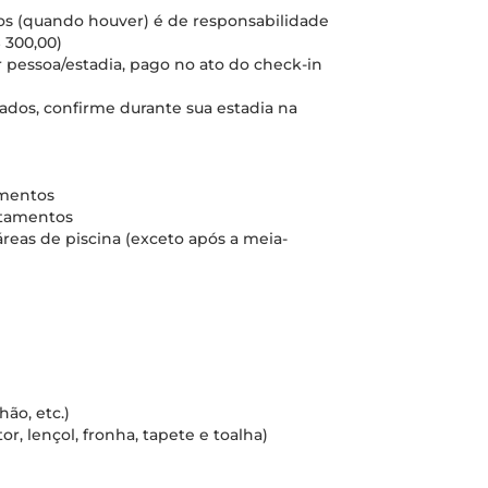
cos (quando houver) é de responsabilidade
 300,00)
 pessoa/estadia, pago no ato do check-in
nados, confirme durante sua estadia na
amentos
rtamentos
áreas de piscina (exceto após a meia-
ão, etc.)
r, lençol, fronha, tapete e toalha)