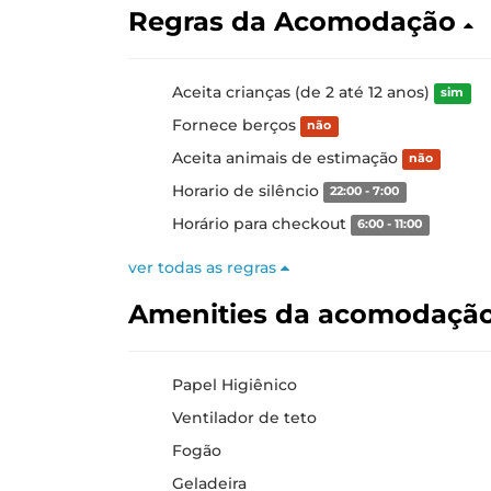
Regras da Acomodação
Aceita crianças (de 2 até 12 anos)
sim
Fornece berços
não
Aceita animais de estimação
não
Horario de silêncio
22:00 - 7:00
Horário para checkout
6:00 - 11:00
ver todas as regras
Amenities da acomodaçã
Papel Higiênico
Ventilador de teto
Fogão
Geladeira