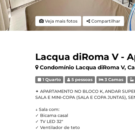
Veja mais fotos
Compartilhar
Lacqua diRoma V - Ap
Condomínio Lacqua diRoma V, Ca
1 Quarto
5 pessoas
3 Camas
✦ APARTAMENTO NO BLOCO K, ANDAR SUPERIO
SALA E MINI-COPA (SALA E COPA JUNTAS), S
↓ Sala com:
✓ Bicama casal
✓ TV LED 32"
✓ Ventilador de teto