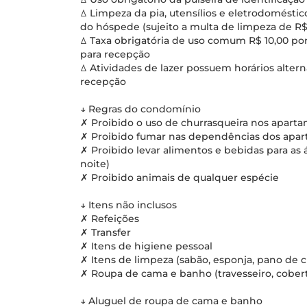
ꕔ Limpeza da pia, utensílios e eletrodomésti
do hóspede (sujeito a multa de limpeza de R$
ꕔ Taxa obrigatória de uso comum R$ 10,00 por
para recepção
ꕔ Atividades de lazer possuem horários alter
recepção
↓ Regras do condomínio
✗ Proibido o uso de churrasqueira nos apart
✗ Proibido fumar nas dependências dos apa
✗ Proibido levar alimentos e bebidas para as 
noite)
✗ Proibido animais de qualquer espécie
↓ Itens não inclusos
✗ Refeições
✗ Transfer
✗ Itens de higiene pessoal
✗ Itens de limpeza (sabão, esponja, pano de ch
✗ Roupa de cama e banho (travesseiro, coberto
↓ Aluguel de roupa de cama e banho