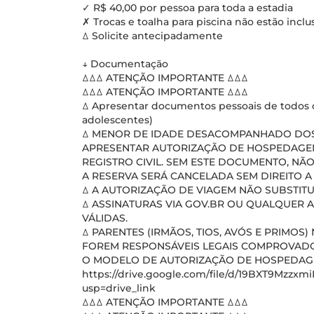
✓ R$ 40,00 por pessoa para toda a estadia
✗ Trocas e toalha para piscina não estão inclu
ꕔ Solicite antecipadamente
↓ Documentação
ꕔꕔꕔ ATENÇÃO IMPORTANTE ꕔꕔꕔ
ꕔꕔꕔ ATENÇÃO IMPORTANTE ꕔꕔꕔ
ꕔ Apresentar documentos pessoais de todos o
adolescentes)
ꕔ MENOR DE IDADE DESACOMPANHADO DOS 
APRESENTAR AUTORIZAÇÃO DE HOSPEDAGE
REGISTRO CIVIL. SEM ESTE DOCUMENTO, NÃO
A RESERVA SERÁ CANCELADA SEM DIREITO 
ꕔ A AUTORIZAÇÃO DE VIAGEM NÃO SUBSTIT
ꕔ ASSINATURAS VIA GOV.BR OU QUALQUER 
VÁLIDAS.
ꕔ PARENTES (IRMÃOS, TIOS, AVÓS E PRIMO
FOREM RESPONSÁVEIS LEGAIS COMPROVADO
O MODELO DE AUTORIZAÇÃO DE HOSPEDAGEM
https://drive.google.com/file/d/19BXT9Mzz
usp=drive_link
ꕔꕔꕔ ATENÇÃO IMPORTANTE ꕔꕔꕔ