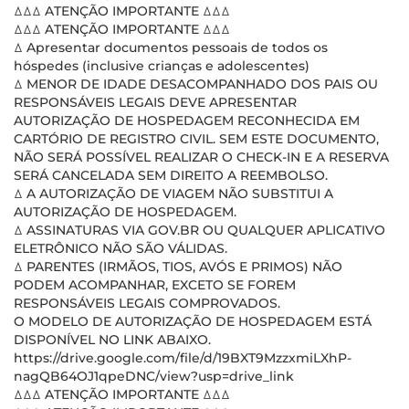
ꕔꕔꕔ ATENÇÃO IMPORTANTE ꕔꕔꕔ
ꕔꕔꕔ ATENÇÃO IMPORTANTE ꕔꕔꕔ
ꕔ Apresentar documentos pessoais de todos os
hóspedes (inclusive crianças e adolescentes)
ꕔ MENOR DE IDADE DESACOMPANHADO DOS PAIS OU
RESPONSÁVEIS LEGAIS DEVE APRESENTAR
AUTORIZAÇÃO DE HOSPEDAGEM RECONHECIDA EM
CARTÓRIO DE REGISTRO CIVIL. SEM ESTE DOCUMENTO,
NÃO SERÁ POSSÍVEL REALIZAR O CHECK-IN E A RESERVA
SERÁ CANCELADA SEM DIREITO A REEMBOLSO.
ꕔ A AUTORIZAÇÃO DE VIAGEM NÃO SUBSTITUI A
AUTORIZAÇÃO DE HOSPEDAGEM.
ꕔ ASSINATURAS VIA GOV.BR OU QUALQUER APLICATIVO
ELETRÔNICO NÃO SÃO VÁLIDAS.
ꕔ PARENTES (IRMÃOS, TIOS, AVÓS E PRIMOS) NÃO
PODEM ACOMPANHAR, EXCETO SE FOREM
RESPONSÁVEIS LEGAIS COMPROVADOS.
O MODELO DE AUTORIZAÇÃO DE HOSPEDAGEM ESTÁ
DISPONÍVEL NO LINK ABAIXO.
https://drive.google.com/file/d/19BXT9MzzxmiLXhP-
nagQB64OJ1qpeDNC/view?usp=drive_link
ꕔꕔꕔ ATENÇÃO IMPORTANTE ꕔꕔꕔ