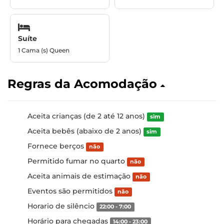
Suíte
1 Cama (s) Queen
Regras da Acomodação
Aceita crianças (de 2 até 12 anos)
sim
Aceita bebês (abaixo de 2 anos)
sim
Fornece berços
não
Permitido fumar no quarto
não
Aceita animais de estimação
não
Eventos são permitidos
não
Horario de silêncio
22:00 - 7:00
Horário para chegadas
14:00 - 23:00