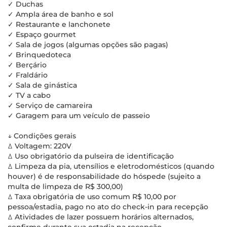
✓ Duchas
✓ Ampla área de banho e sol
✓ Restaurante e lanchonete
✓ Espaço gourmet
✓ Sala de jogos (algumas opções são pagas)
✓ Brinquedoteca
✓ Berçário
✓ Fraldário
✓ Sala de ginástica
✓ TV a cabo
✓ Serviço de camareira
✓ Garagem para um veículo de passeio
↓ Condições gerais
ꕔ Voltagem: 220V
ꕔ Uso obrigatório da pulseira de identificação
ꕔ Limpeza da pia, utensílios e eletrodomésticos (quando
houver) é de responsabilidade do hóspede (sujeito a
multa de limpeza de R$ 300,00)
ꕔ Taxa obrigatória de uso comum R$ 10,00 por
pessoa/estadia, pago no ato do check-in para recepção
ꕔ Atividades de lazer possuem horários alternados,