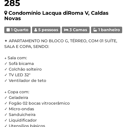
285
Condomínio Lacqua diRoma V, Caldas
Novas
1 Quarto
5 pessoas
3 Camas
1 banheiro
✦ APARTAMENTO NO BLOCO G, TÉRREO, COM 01 SUÍTE,
SALA E COPA, SENDO:
↓ Sala com:
✓ Sofá bicama
✓ Colchão solteiro
✓ TV LED 32"
✓ Ventilador de teto
↓ Copa com:
✓ Geladeira
✓ Fogão 02 bocas vitrocerâmico
✓ Micro-ondas
✓ Sanduicheira
✓ Liquidificador
✓ Utensílios básicos