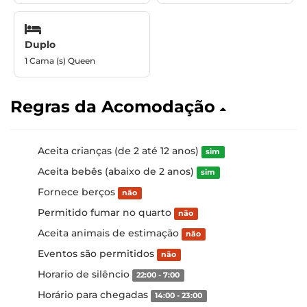
Duplo
1 Cama (s) Queen
Regras da Acomodação
Aceita crianças (de 2 até 12 anos)
sim
Aceita bebês (abaixo de 2 anos)
sim
Fornece berços
não
Permitido fumar no quarto
não
Aceita animais de estimação
não
Eventos são permitidos
não
Horario de silêncio
22:00 - 7:00
Horário para chegadas
14:00 - 23:00