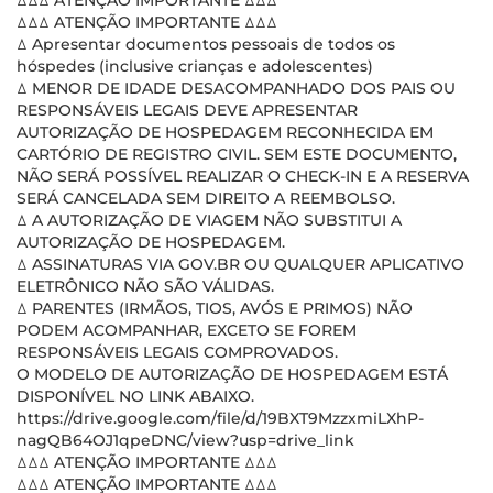
ꕔꕔꕔ ATENÇÃO IMPORTANTE ꕔꕔꕔ
ꕔꕔꕔ ATENÇÃO IMPORTANTE ꕔꕔꕔ
ꕔ Apresentar documentos pessoais de todos os
hóspedes (inclusive crianças e adolescentes)
ꕔ MENOR DE IDADE DESACOMPANHADO DOS PAIS OU
RESPONSÁVEIS LEGAIS DEVE APRESENTAR
AUTORIZAÇÃO DE HOSPEDAGEM RECONHECIDA EM
CARTÓRIO DE REGISTRO CIVIL. SEM ESTE DOCUMENTO,
NÃO SERÁ POSSÍVEL REALIZAR O CHECK-IN E A RESERVA
SERÁ CANCELADA SEM DIREITO A REEMBOLSO.
ꕔ A AUTORIZAÇÃO DE VIAGEM NÃO SUBSTITUI A
AUTORIZAÇÃO DE HOSPEDAGEM.
ꕔ ASSINATURAS VIA GOV.BR OU QUALQUER APLICATIVO
ELETRÔNICO NÃO SÃO VÁLIDAS.
ꕔ PARENTES (IRMÃOS, TIOS, AVÓS E PRIMOS) NÃO
PODEM ACOMPANHAR, EXCETO SE FOREM
RESPONSÁVEIS LEGAIS COMPROVADOS.
O MODELO DE AUTORIZAÇÃO DE HOSPEDAGEM ESTÁ
DISPONÍVEL NO LINK ABAIXO.
https://drive.google.com/file/d/19BXT9MzzxmiLXhP-
nagQB64OJ1qpeDNC/view?usp=drive_link
ꕔꕔꕔ ATENÇÃO IMPORTANTE ꕔꕔꕔ
ꕔꕔꕔ ATENÇÃO IMPORTANTE ꕔꕔꕔ