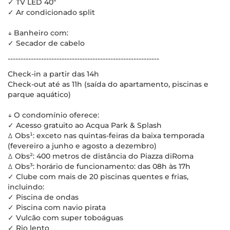
✓ TV LED 40"
✓ Ar condicionado split
↓ Banheiro com:
✓ Secador de cabelo
-----------------------------------------------------------
Check-in a partir das 14h
Check-out até as 11h (saída do apartamento, piscinas e
parque aquático)
↓ O condomínio oferece:
✓ Acesso gratuito ao Acqua Park & Splash
ꕔ Obs¹: exceto nas quintas-feiras da baixa temporada
(fevereiro a junho e agosto a dezembro)
ꕔ Obs²: 400 metros de distância do Piazza diRoma
ꕔ Obs³: horário de funcionamento: das 08h às 17h
✓ Clube com mais de 20 piscinas quentes e frias,
incluindo:
✓ Piscina de ondas
✓ Piscina com navio pirata
✓ Vulcão com super toboáguas
✓ Rio lento