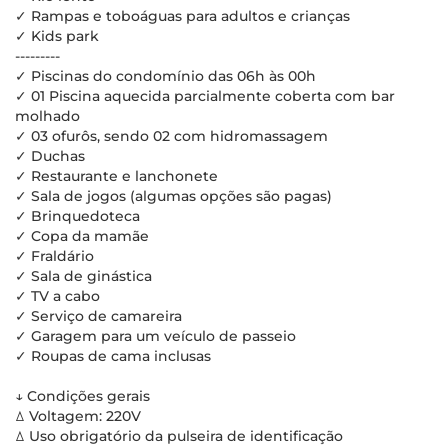
✓ Rampas e toboáguas para adultos e crianças
✓ Kids park
---------
✓ Piscinas do condomínio das 06h às 00h
✓ 01 Piscina aquecida parcialmente coberta com bar
molhado
✓ 03 ofurôs, sendo 02 com hidromassagem
✓ Duchas
✓ Restaurante e lanchonete
✓ Sala de jogos (algumas opções são pagas)
✓ Brinquedoteca
✓ Copa da mamãe
✓ Fraldário
✓ Sala de ginástica
✓ TV a cabo
✓ Serviço de camareira
✓ Garagem para um veículo de passeio
✓ Roupas de cama inclusas
↓ Condições gerais
ꕔ Voltagem: 220V
ꕔ Uso obrigatório da pulseira de identificação