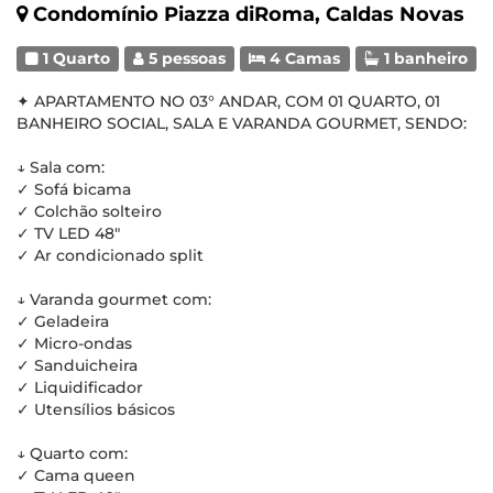
Condomínio Piazza diRoma, Caldas Novas
1 Quarto
5 pessoas
4 Camas
1 banheiro
✦ APARTAMENTO NO 03° ANDAR, COM 01 QUARTO, 01
BANHEIRO SOCIAL, SALA E VARANDA GOURMET, SENDO:
↓ Sala com:
✓ Sofá bicama
✓ Colchão solteiro
✓ TV LED 48"
✓ Ar condicionado split
↓ Varanda gourmet com:
✓ Geladeira
✓ Micro-ondas
✓ Sanduicheira
✓ Liquidificador
✓ Utensílios básicos
↓ Quarto com:
✓ Cama queen