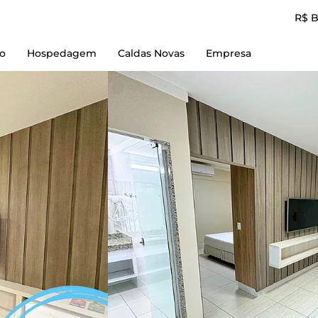
R$ 
io
Hospedagem
Caldas Novas
Empresa
Reserve Aqui
Empresa
L'acqua diRoma I
Contato
L'acqua diRoma II
Termos de Uso
L'acqua diRoma III
Política e Privacidad
L'acqua diRoma IV
L'acqua diRoma V
Piazza diRoma
Spazzio diRoma
diRoma Resort
diRoma Fiori
Lacqua diRoma + Lagoa Parque
Caldas Novas Flat + Lagoa Parque