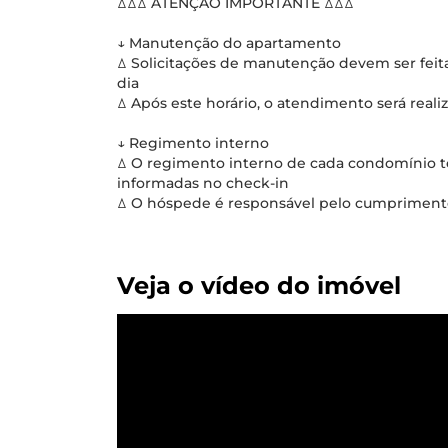
ꕔꕔꕔ ATENÇÃO IMPORTANTE ꕔꕔꕔ
↓ Manutenção do apartamento
ꕔ Solicitações de manutenção devem ser fei
dia
ꕔ Após este horário, o atendimento será reali
↓ Regimento interno
ꕔ O regimento interno de cada condomínio tem
informadas no check-in
ꕔ O hóspede é responsável pelo cumprimento
Veja o vídeo do imóvel