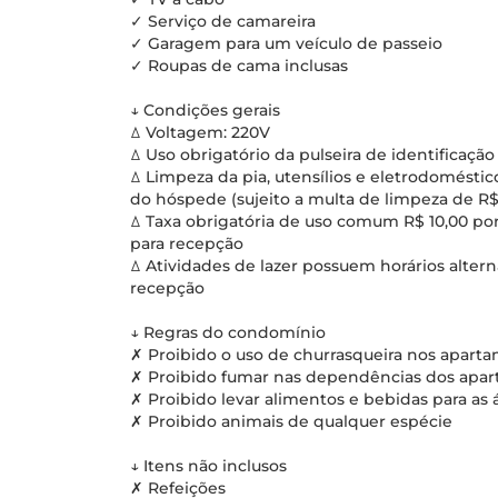
✓ Serviço de camareira
✓ Garagem para um veículo de passeio
✓ Roupas de cama inclusas
↓ Condições gerais
ꕔ Voltagem: 220V
ꕔ Uso obrigatório da pulseira de identificação
ꕔ Limpeza da pia, utensílios e eletrodomésti
do hóspede (sujeito a multa de limpeza de R$
ꕔ Taxa obrigatória de uso comum R$ 10,00 por
para recepção
ꕔ Atividades de lazer possuem horários alter
recepção
↓ Regras do condomínio
✗ Proibido o uso de churrasqueira nos apart
✗ Proibido fumar nas dependências dos apa
✗ Proibido levar alimentos e bebidas para as 
✗ Proibido animais de qualquer espécie
↓ Itens não inclusos
✗ Refeições