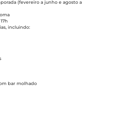
mporada (fevereiro a junho e agosto a
iRoma
 17h
as, incluindo:
s
 com bar molhado