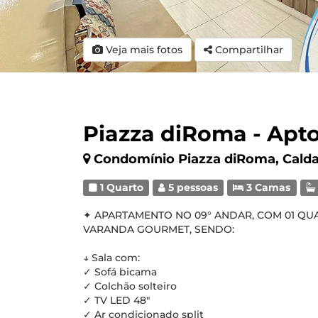
Veja mais fotos
Compartilhar
Piazza diRoma - Apto
Condomínio Piazza diRoma, Cald
1 Quarto
5 pessoas
3 Camas
✦ APARTAMENTO NO 09° ANDAR, COM 01 QUAR
VARANDA GOURMET, SENDO:
↓ Sala com:
✓ Sofá bicama
✓ Colchão solteiro
✓ TV LED 48"
✓ Ar condicionado split