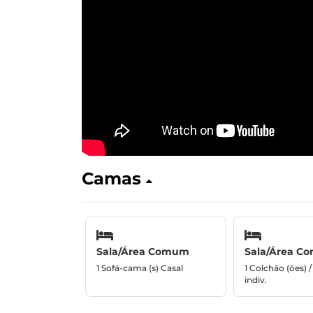
Camas
Sala/Área Comum
Sala/Área C
1 Sofá-cama (s) Casal
1 Colchão (ões) 
indiv.