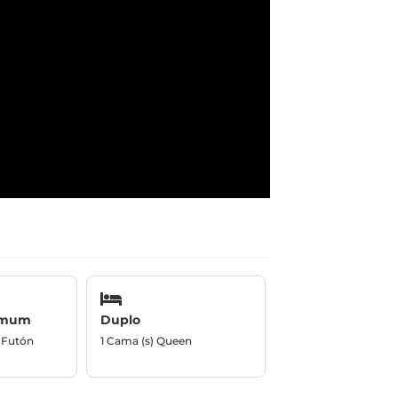
omum
Duplo
/ Futón
1 Cama (s) Queen