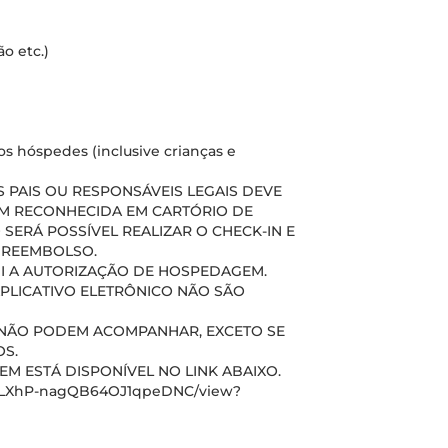
o etc.)
s hóspedes (inclusive crianças e
PAIS OU RESPONSÁVEIS LEGAIS DEVE
M RECONHECIDA EM CARTÓRIO DE
 SERÁ POSSÍVEL REALIZAR O CHECK-IN E
A REEMBOLSO.
UI A AUTORIZAÇÃO DE HOSPEDAGEM.
APLICATIVO ELETRÔNICO NÃO SÃO
S) NÃO PODEM ACOMPANHAR, EXCETO SE
S.
 ESTÁ DISPONÍVEL NO LINK ABAIXO.
xmiLXhP-nagQB64OJ1qpeDNC/view?