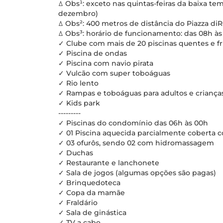
ꕔ Obs¹: exceto nas quintas-feiras da baixa te
dezembro)
ꕔ Obs²: 400 metros de distância do Piazza d
ꕔ Obs³: horário de funcionamento: das 08h às
✓ Clube com mais de 20 piscinas quentes e fri
✓ Piscina de ondas
✓ Piscina com navio pirata
✓ Vulcão com super toboáguas
✓ Rio lento
✓ Rampas e toboáguas para adultos e criança
✓ Kids park
---------
✓ Piscinas do condomínio das 06h às 00h
✓ 01 Piscina aquecida parcialmente coberta
✓ 03 ofurôs, sendo 02 com hidromassagem
✓ Duchas
✓ Restaurante e lanchonete
✓ Sala de jogos (algumas opções são pagas)
✓ Brinquedoteca
✓ Copa da mamãe
✓ Fraldário
✓ Sala de ginástica
✓ TV a cabo