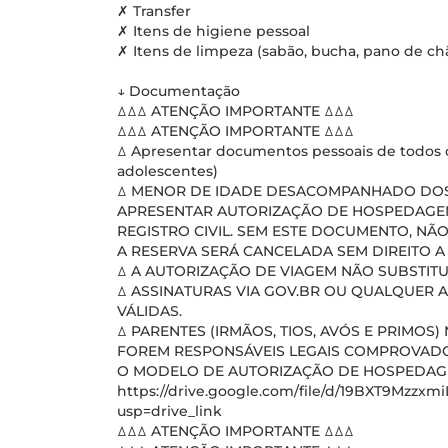
✗ Transfer
✗ Itens de higiene pessoal
✗ Itens de limpeza (sabão, bucha, pano de chã
↓ Documentação
ꕔꕔꕔ ATENÇÃO IMPORTANTE ꕔꕔꕔ
ꕔꕔꕔ ATENÇÃO IMPORTANTE ꕔꕔꕔ
ꕔ Apresentar documentos pessoais de todos o
adolescentes)
ꕔ MENOR DE IDADE DESACOMPANHADO DOS 
APRESENTAR AUTORIZAÇÃO DE HOSPEDAGE
REGISTRO CIVIL. SEM ESTE DOCUMENTO, NÃO
A RESERVA SERÁ CANCELADA SEM DIREITO 
ꕔ A AUTORIZAÇÃO DE VIAGEM NÃO SUBSTIT
ꕔ ASSINATURAS VIA GOV.BR OU QUALQUER 
VÁLIDAS.
ꕔ PARENTES (IRMÃOS, TIOS, AVÓS E PRIMO
FOREM RESPONSÁVEIS LEGAIS COMPROVADO
O MODELO DE AUTORIZAÇÃO DE HOSPEDAGEM
https://drive.google.com/file/d/19BXT9Mzz
usp=drive_link
ꕔꕔꕔ ATENÇÃO IMPORTANTE ꕔꕔꕔ