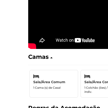
Camas
Sala/Área Comum
Sala/Área C
1 Cama (s) de Casal
1 Colchão (ões) 
indiv.
Regras da Acomodação