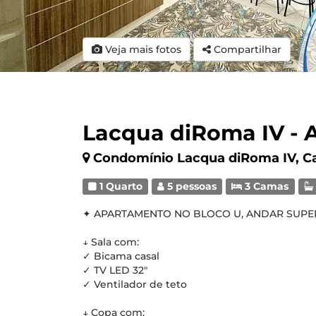
Veja mais fotos
Compartilhar
Lacqua diRoma IV - A
Condomínio Lacqua diRoma IV, C
1 Quarto
5 pessoas
3 Camas
✦ APARTAMENTO NO BLOCO U, ANDAR SUPERIO
↓ Sala com:
✓ Bicama casal
✓ TV LED 32"
✓ Ventilador de teto
↓ Copa com: