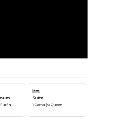
omum
Suíte
/ Futón
1 Cama (s) Queen