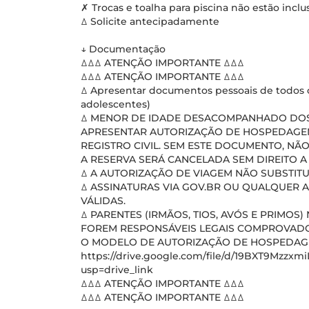
✗ Trocas e toalha para piscina não estão inclu
ꕔ Solicite antecipadamente
↓ Documentação
ꕔꕔꕔ ATENÇÃO IMPORTANTE ꕔꕔꕔ
ꕔꕔꕔ ATENÇÃO IMPORTANTE ꕔꕔꕔ
ꕔ Apresentar documentos pessoais de todos o
adolescentes)
ꕔ MENOR DE IDADE DESACOMPANHADO DOS 
APRESENTAR AUTORIZAÇÃO DE HOSPEDAGE
REGISTRO CIVIL. SEM ESTE DOCUMENTO, NÃO
A RESERVA SERÁ CANCELADA SEM DIREITO 
ꕔ A AUTORIZAÇÃO DE VIAGEM NÃO SUBSTIT
ꕔ ASSINATURAS VIA GOV.BR OU QUALQUER 
VÁLIDAS.
ꕔ PARENTES (IRMÃOS, TIOS, AVÓS E PRIMO
FOREM RESPONSÁVEIS LEGAIS COMPROVADO
O MODELO DE AUTORIZAÇÃO DE HOSPEDAGEM
https://drive.google.com/file/d/19BXT9Mzz
usp=drive_link
ꕔꕔꕔ ATENÇÃO IMPORTANTE ꕔꕔꕔ
ꕔꕔꕔ ATENÇÃO IMPORTANTE ꕔꕔꕔ