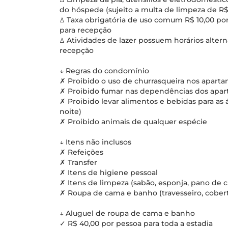
do hóspede (sujeito a multa de limpeza de R$
ꕔ Taxa obrigatória de uso comum R$ 10,00 por
para recepção
ꕔ Atividades de lazer possuem horários alter
recepção
↓ Regras do condomínio
✗ Proibido o uso de churrasqueira nos apart
✗ Proibido fumar nas dependências dos apa
✗ Proibido levar alimentos e bebidas para as 
noite)
✗ Proibido animais de qualquer espécie
↓ Itens não inclusos
✗ Refeições
✗ Transfer
✗ Itens de higiene pessoal
✗ Itens de limpeza (sabão, esponja, pano de ch
✗ Roupa de cama e banho (travesseiro, coberto
↓ Aluguel de roupa de cama e banho
✓ R$ 40,00 por pessoa para toda a estadia