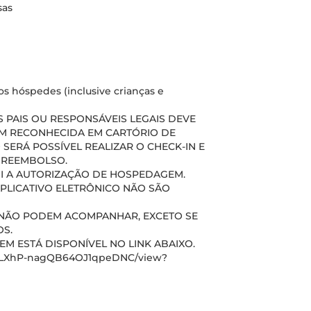
sas
s hóspedes (inclusive crianças e
PAIS OU RESPONSÁVEIS LEGAIS DEVE
M RECONHECIDA EM CARTÓRIO DE
 SERÁ POSSÍVEL REALIZAR O CHECK-IN E
A REEMBOLSO.
UI A AUTORIZAÇÃO DE HOSPEDAGEM.
APLICATIVO ELETRÔNICO NÃO SÃO
S) NÃO PODEM ACOMPANHAR, EXCETO SE
S.
 ESTÁ DISPONÍVEL NO LINK ABAIXO.
xmiLXhP-nagQB64OJ1qpeDNC/view?