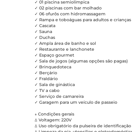
✓ 01 piscina semiolímpica
✓ 02 piscinas com bar molhado
✓ 06 ofurôs com hidromassagem
✓ Rampa e toboáguas para adultos e crianças
✓ Cascata
✓ Sauna
✓ Duchas
✓ Ampla área de banho e sol
✓ Restaurante e lanchonete
✓ Espaço gourmet
✓ Sala de jogos (algumas opções são pagas)
✓ Brinquedoteca
✓ Berçário
✓ Fraldário
✓ Sala de ginástica
✓ TV a cabo
✓ Serviço de camareira
✓ Garagem para um veículo de passeio
↓ Condições gerais
ꕔ Voltagem: 220V
ꕔ Uso obrigatório da pulseira de identificação
ꕔ Limpeza da pia, utensílios e eletrodomésti