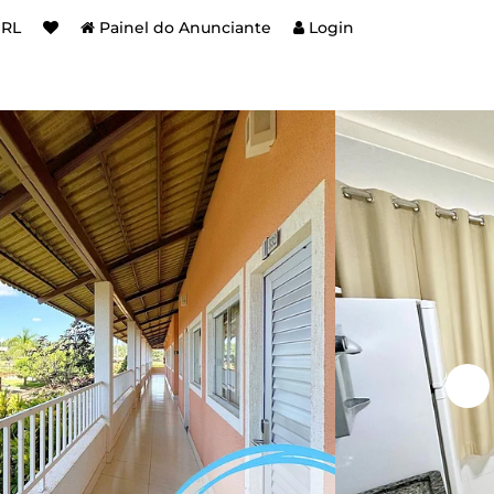
BRL
Painel do Anunciante
Login
e