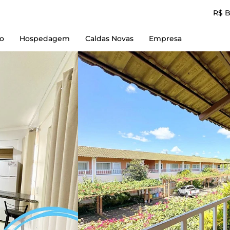
R$ 
io
Hospedagem
Caldas Novas
Empresa
Reserve Aqui
Empresa
L'acqua diRoma I
Contato
L'acqua diRoma II
Termos de Uso
L'acqua diRoma III
Política e Privacidad
L'acqua diRoma IV
L'acqua diRoma V
Piazza diRoma
Spazzio diRoma
diRoma Resort
diRoma Fiori
Lacqua diRoma + Lagoa Parque
Caldas Novas Flat + Lagoa Parque