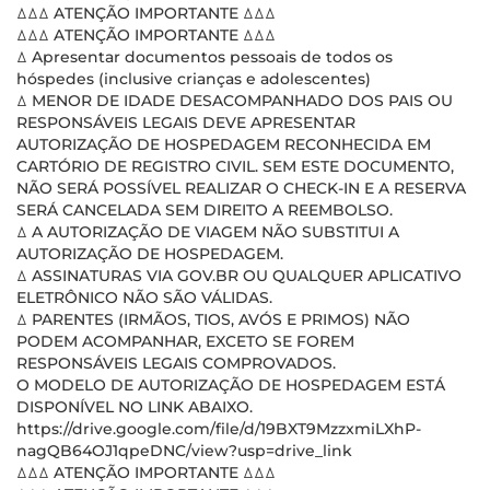
ꕔꕔꕔ ATENÇÃO IMPORTANTE ꕔꕔꕔ
ꕔꕔꕔ ATENÇÃO IMPORTANTE ꕔꕔꕔ
ꕔ Apresentar documentos pessoais de todos os
hóspedes (inclusive crianças e adolescentes)
ꕔ MENOR DE IDADE DESACOMPANHADO DOS PAIS OU
RESPONSÁVEIS LEGAIS DEVE APRESENTAR
AUTORIZAÇÃO DE HOSPEDAGEM RECONHECIDA EM
CARTÓRIO DE REGISTRO CIVIL. SEM ESTE DOCUMENTO,
NÃO SERÁ POSSÍVEL REALIZAR O CHECK-IN E A RESERVA
SERÁ CANCELADA SEM DIREITO A REEMBOLSO.
ꕔ A AUTORIZAÇÃO DE VIAGEM NÃO SUBSTITUI A
AUTORIZAÇÃO DE HOSPEDAGEM.
ꕔ ASSINATURAS VIA GOV.BR OU QUALQUER APLICATIVO
ELETRÔNICO NÃO SÃO VÁLIDAS.
ꕔ PARENTES (IRMÃOS, TIOS, AVÓS E PRIMOS) NÃO
PODEM ACOMPANHAR, EXCETO SE FOREM
RESPONSÁVEIS LEGAIS COMPROVADOS.
O MODELO DE AUTORIZAÇÃO DE HOSPEDAGEM ESTÁ
DISPONÍVEL NO LINK ABAIXO.
https://drive.google.com/file/d/19BXT9MzzxmiLXhP-
nagQB64OJ1qpeDNC/view?usp=drive_link
ꕔꕔꕔ ATENÇÃO IMPORTANTE ꕔꕔꕔ