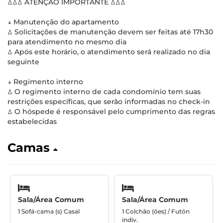
ꕔꕔꕔ ATENÇÃO IMPORTANTE ꕔꕔꕔ
↓ Manutenção do apartamento
ꕔ Solicitações de manutenção devem ser feitas até 17h30
para atendimento no mesmo dia
ꕔ Após este horário, o atendimento será realizado no dia
seguinte
↓ Regimento interno
ꕔ O regimento interno de cada condomínio tem suas
restrições específicas, que serão informadas no check-in
ꕔ O hóspede é responsável pelo cumprimento das regras
estabelecidas
Camas
Sala/Área Comum
Sala/Área Comum
1 Sofá-cama (s) Casal
1 Colchão (ões) / Futón
indiv.