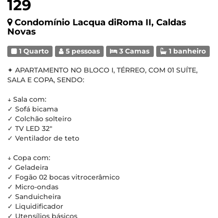
129
Condomínio Lacqua diRoma II, Caldas
Novas
1 Quarto
5 pessoas
3 Camas
1 banheiro
✦ APARTAMENTO NO BLOCO I, TÉRREO, COM 01 SUÍTE,
SALA E COPA, SENDO:
↓ Sala com:
✓ Sofá bicama
✓ Colchão solteiro
✓ TV LED 32"
✓ Ventilador de teto
↓ Copa com:
✓ Geladeira
✓ Fogão 02 bocas vitrocerâmico
✓ Micro-ondas
✓ Sanduicheira
✓ Liquidificador
✓ Utensílios básicos