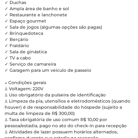
✓ Duchas
✓ Ampla área de banho e sol
✓ Restaurante e lanchonete
✓ Espaço gourmet
✓ Sala de jogos (algumas opções são pagas)
✓ Brinquedoteca
✓ Berçário
✓ Fraldário
✓ Sala de ginástica
✓ TV a cabo
✓ Serviço de camareira
✓ Garagem para um veículo de passeio
↓ Condições gerais
ꕔ Voltagem: 220V
ꕔ Uso obrigatório da pulseira de identificação
ꕔ Limpeza da pia, utensílios e eletrodomésticos (quando
houver) é de responsabilidade do hóspede (sujeito a
multa de limpeza de R$ 300,00)
ꕔ Taxa obrigatória de uso comum R$ 10,00 por
pessoa/estadia, pago no ato do check-in para recepção
ꕔ Atividades de lazer possuem horários alternados,