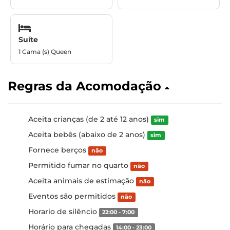
Suíte
1 Cama (s) Queen
Regras da Acomodação
Aceita crianças (de 2 até 12 anos)
sim
Aceita bebês (abaixo de 2 anos)
sim
Fornece berços
não
Permitido fumar no quarto
não
Aceita animais de estimação
não
Eventos são permitidos
não
Horario de silêncio
22:00 - 7:00
Horário para chegadas
14:00 - 23:00