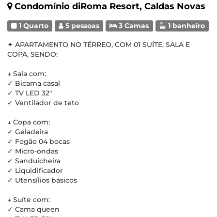
Condomínio diRoma Resort, Caldas Novas
1 Quarto
5 pessoas
3 Camas
1 banheiro
✦ APARTAMENTO NO TÉRREO, COM 01 SUÍTE, SALA E
COPA, SENDO:
↓ Sala com:
✓ Bicama casal
✓ TV LED 32"
✓ Ventilador de teto
↓ Copa com:
✓ Geladeira
✓ Fogão 04 bocas
✓ Micro-ondas
✓ Sanduicheira
✓ Liquidificador
✓ Utensílios básicos
↓ Suíte com:
✓ Cama queen