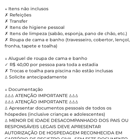
↓ Itens não inclusos
✗ Refeições
✗ Transfer
✗ Itens de higiene pessoal
✗ Itens de limpeza (sabão, esponja, pano de chão, etc.)
✗ Roupa de cama e banho (travesseiro, cobertor, lençol,
fronha, tapete e toalha)
↓ Aluguel de roupa de cama e banho
✓ R$ 40,00 por pessoa para toda a estadia
✗ Trocas e toalha para piscina não estão inclusas
ꕔ Solicite antecipadamente
↓ Documentação
ꕔꕔꕔ ATENÇÃO IMPORTANTE ꕔꕔꕔ
ꕔꕔꕔ ATENÇÃO IMPORTANTE ꕔꕔꕔ
ꕔ Apresentar documentos pessoais de todos os
hóspedes (inclusive crianças e adolescentes)
ꕔ MENOR DE IDADE DESACOMPANHADO DOS PAIS OU
RESPONSÁVEIS LEGAIS DEVE APRESENTAR
AUTORIZAÇÃO DE HOSPEDAGEM RECONHECIDA EM