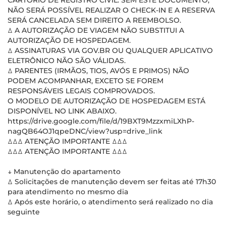
CARTÓRIO DE REGISTRO CIVIL. SEM ESTE DOCUMENTO,
NÃO SERÁ POSSÍVEL REALIZAR O CHECK-IN E A RESERVA
SERÁ CANCELADA SEM DIREITO A REEMBOLSO.
ꕔ A AUTORIZAÇÃO DE VIAGEM NÃO SUBSTITUI A
AUTORIZAÇÃO DE HOSPEDAGEM.
ꕔ ASSINATURAS VIA GOV.BR OU QUALQUER APLICATIVO
ELETRÔNICO NÃO SÃO VÁLIDAS.
ꕔ PARENTES (IRMÃOS, TIOS, AVÓS E PRIMOS) NÃO
PODEM ACOMPANHAR, EXCETO SE FOREM
RESPONSÁVEIS LEGAIS COMPROVADOS.
O MODELO DE AUTORIZAÇÃO DE HOSPEDAGEM ESTÁ
DISPONÍVEL NO LINK ABAIXO.
https://drive.google.com/file/d/19BXT9MzzxmiLXhP-
nagQB64OJ1qpeDNC/view?usp=drive_link
ꕔꕔꕔ ATENÇÃO IMPORTANTE ꕔꕔꕔ
ꕔꕔꕔ ATENÇÃO IMPORTANTE ꕔꕔꕔ
↓ Manutenção do apartamento
ꕔ Solicitações de manutenção devem ser feitas até 17h30
para atendimento no mesmo dia
ꕔ Após este horário, o atendimento será realizado no dia
seguinte