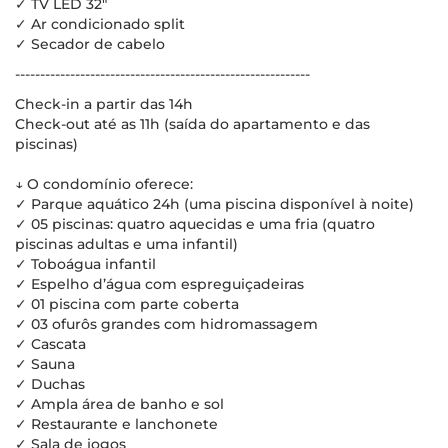
✓ TV LED 32"
✓ Ar condicionado split
✓ Secador de cabelo
-----------------------------------------------------------
Check-in a partir das 14h
Check-out até as 11h (saída do apartamento e das
piscinas)
↓ O condomínio oferece:
✓ Parque aquático 24h (uma piscina disponível à noite)
✓ 05 piscinas: quatro aquecidas e uma fria (quatro
piscinas adultas e uma infantil)
✓ Toboágua infantil
✓ Espelho d’água com espreguiçadeiras
✓ 01 piscina com parte coberta
✓ 03 ofurôs grandes com hidromassagem
✓ Cascata
✓ Sauna
✓ Duchas
✓ Ampla área de banho e sol
✓ Restaurante e lanchonete
✓ Sala de jogos