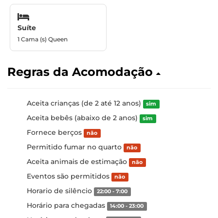
Suíte
1 Cama (s) Queen
Regras da Acomodação
Aceita crianças (de 2 até 12 anos)
sim
Aceita bebês (abaixo de 2 anos)
sim
Fornece berços
não
Permitido fumar no quarto
não
Aceita animais de estimação
não
Eventos são permitidos
não
Horario de silêncio
22:00 - 7:00
Horário para chegadas
14:00 - 23:00