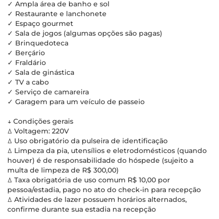
✓ Ampla área de banho e sol
✓ Restaurante e lanchonete
✓ Espaço gourmet
✓ Sala de jogos (algumas opções são pagas)
✓ Brinquedoteca
✓ Berçário
✓ Fraldário
✓ Sala de ginástica
✓ TV a cabo
✓ Serviço de camareira
✓ Garagem para um veículo de passeio
↓ Condições gerais
ꕔ Voltagem: 220V
ꕔ Uso obrigatório da pulseira de identificação
ꕔ Limpeza da pia, utensílios e eletrodomésticos (quando
houver) é de responsabilidade do hóspede (sujeito a
multa de limpeza de R$ 300,00)
ꕔ Taxa obrigatória de uso comum R$ 10,00 por
pessoa/estadia, pago no ato do check-in para recepção
ꕔ Atividades de lazer possuem horários alternados,
confirme durante sua estadia na recepção