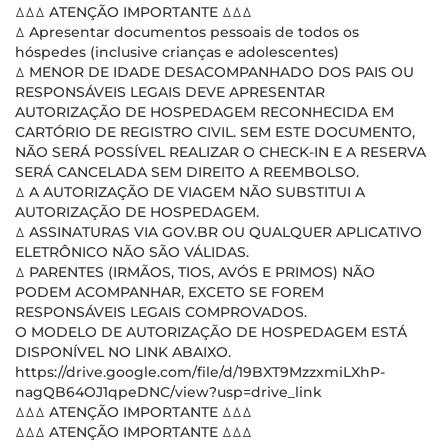
ꕔꕔꕔ ATENÇÃO IMPORTANTE ꕔꕔꕔ
ꕔ Apresentar documentos pessoais de todos os
hóspedes (inclusive crianças e adolescentes)
ꕔ MENOR DE IDADE DESACOMPANHADO DOS PAIS OU
RESPONSÁVEIS LEGAIS DEVE APRESENTAR
AUTORIZAÇÃO DE HOSPEDAGEM RECONHECIDA EM
CARTÓRIO DE REGISTRO CIVIL. SEM ESTE DOCUMENTO,
NÃO SERÁ POSSÍVEL REALIZAR O CHECK-IN E A RESERVA
SERÁ CANCELADA SEM DIREITO A REEMBOLSO.
ꕔ A AUTORIZAÇÃO DE VIAGEM NÃO SUBSTITUI A
AUTORIZAÇÃO DE HOSPEDAGEM.
ꕔ ASSINATURAS VIA GOV.BR OU QUALQUER APLICATIVO
ELETRÔNICO NÃO SÃO VÁLIDAS.
ꕔ PARENTES (IRMÃOS, TIOS, AVÓS E PRIMOS) NÃO
PODEM ACOMPANHAR, EXCETO SE FOREM
RESPONSÁVEIS LEGAIS COMPROVADOS.
O MODELO DE AUTORIZAÇÃO DE HOSPEDAGEM ESTÁ
DISPONÍVEL NO LINK ABAIXO.
https://drive.google.com/file/d/19BXT9MzzxmiLXhP-
nagQB64OJ1qpeDNC/view?usp=drive_link
ꕔꕔꕔ ATENÇÃO IMPORTANTE ꕔꕔꕔ
ꕔꕔꕔ ATENÇÃO IMPORTANTE ꕔꕔꕔ