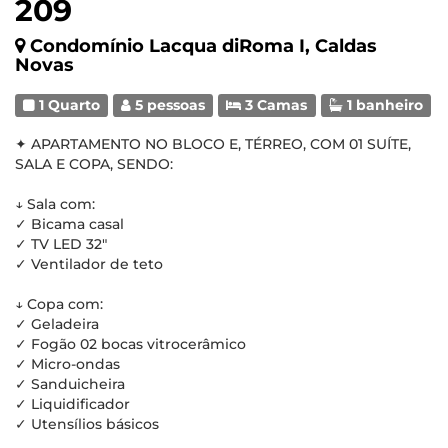
209
Condomínio Lacqua diRoma I, Caldas
Novas
1 Quarto
5 pessoas
3 Camas
1 banheiro
✦ APARTAMENTO NO BLOCO E, TÉRREO, COM 01 SUÍTE,
SALA E COPA, SENDO:
↓ Sala com:
✓ Bicama casal
✓ TV LED 32"
✓ Ventilador de teto
↓ Copa com:
✓ Geladeira
✓ Fogão 02 bocas vitrocerâmico
✓ Micro-ondas
✓ Sanduicheira
✓ Liquidificador
✓ Utensílios básicos