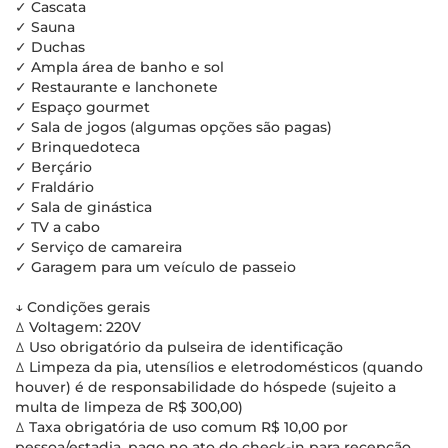
✓ Cascata
✓ Sauna
✓ Duchas
✓ Ampla área de banho e sol
✓ Restaurante e lanchonete
✓ Espaço gourmet
✓ Sala de jogos (algumas opções são pagas)
✓ Brinquedoteca
✓ Berçário
✓ Fraldário
✓ Sala de ginástica
✓ TV a cabo
✓ Serviço de camareira
✓ Garagem para um veículo de passeio
↓ Condições gerais
ꕔ Voltagem: 220V
ꕔ Uso obrigatório da pulseira de identificação
ꕔ Limpeza da pia, utensílios e eletrodomésticos (quando
houver) é de responsabilidade do hóspede (sujeito a
multa de limpeza de R$ 300,00)
ꕔ Taxa obrigatória de uso comum R$ 10,00 por
pessoa/estadia, pago no ato do check-in para recepção