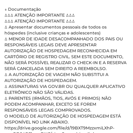
↓ Documentação
ꕔꕔꕔ ATENÇÃO IMPORTANTE ꕔꕔꕔ
ꕔꕔꕔ ATENÇÃO IMPORTANTE ꕔꕔꕔ
ꕔ Apresentar documentos pessoais de todos os
hóspedes (inclusive crianças e adolescentes)
ꕔ MENOR DE IDADE DESACOMPANHADO DOS PAIS OU
RESPONSÁVEIS LEGAIS DEVE APRESENTAR
AUTORIZAÇÃO DE HOSPEDAGEM RECONHECIDA EM
CARTÓRIO DE REGISTRO CIVIL. SEM ESTE DOCUMENTO,
NÃO SERÁ POSSÍVEL REALIZAR O CHECK-IN E A RESERVA
SERÁ CANCELADA SEM DIREITO A REEMBOLSO.
ꕔ A AUTORIZAÇÃO DE VIAGEM NÃO SUBSTITUI A
AUTORIZAÇÃO DE HOSPEDAGEM.
ꕔ ASSINATURAS VIA GOV.BR OU QUALQUER APLICATIVO
ELETRÔNICO NÃO SÃO VÁLIDAS.
ꕔ PARENTES (IRMÃOS, TIOS, AVÓS E PRIMOS) NÃO
PODEM ACOMPANHAR, EXCETO SE FOREM
RESPONSÁVEIS LEGAIS COMPROVADOS.
O MODELO DE AUTORIZAÇÃO DE HOSPEDAGEM ESTÁ
DISPONÍVEL NO LINK ABAIXO.
https://drive.google.com/file/d/19BXT9MzzxmiLXhP-