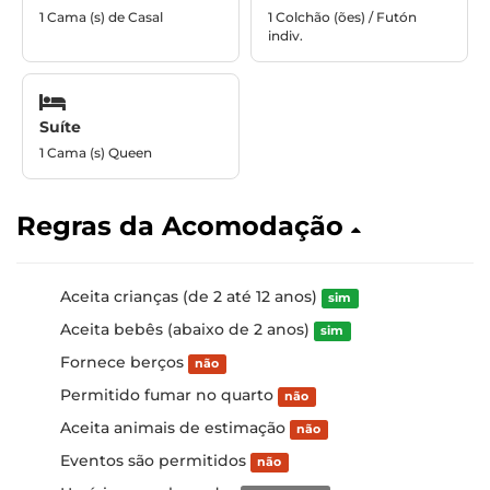
1 Cama (s) de Casal
1 Colchão (ões) / Futón
indiv.
Suíte
1 Cama (s) Queen
Regras da Acomodação
Aceita crianças (de 2 até 12 anos)
sim
Aceita bebês (abaixo de 2 anos)
sim
Fornece berços
não
Permitido fumar no quarto
não
Aceita animais de estimação
não
Eventos são permitidos
não