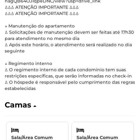
nagQB64OJ1qpeDNC/view?usp=drive_link
ꕔꕔꕔ ATENÇÃO IMPORTANTE ꕔꕔꕔ
ꕔꕔꕔ ATENÇÃO IMPORTANTE ꕔꕔꕔ
↓ Manutenção do apartamento
ꕔ Solicitações de manutenção devem ser feitas até 17h30
para atendimento no mesmo dia
ꕔ Após este horário, o atendimento será realizado no dia
seguinte
↓ Regimento interno
ꕔ O regimento interno de cada condomínio tem suas
restrições específicas, que serão informadas no check-in
ꕔ O hóspede é responsável pelo cumprimento das regras
estabelecidas
Camas
Sala/Área Comum
Sala/Área Comum