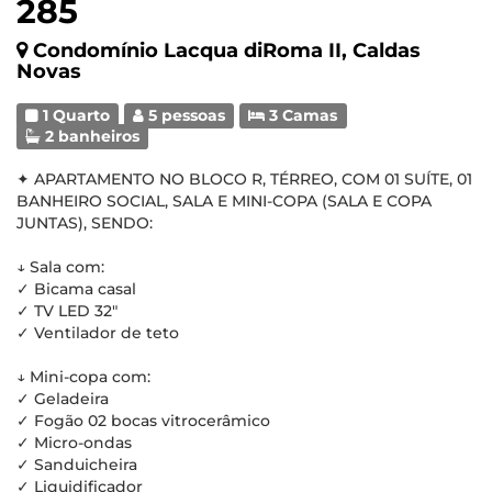
285
Condomínio Lacqua diRoma II, Caldas
Novas
1 Quarto
5 pessoas
3 Camas
2 banheiros
✦ APARTAMENTO NO BLOCO R, TÉRREO, COM 01 SUÍTE, 01
BANHEIRO SOCIAL, SALA E MINI-COPA (SALA E COPA
JUNTAS), SENDO:
↓ Sala com:
✓ Bicama casal
✓ TV LED 32"
✓ Ventilador de teto
↓ Mini-copa com:
✓ Geladeira
✓ Fogão 02 bocas vitrocerâmico
✓ Micro-ondas
✓ Sanduicheira
✓ Liquidificador