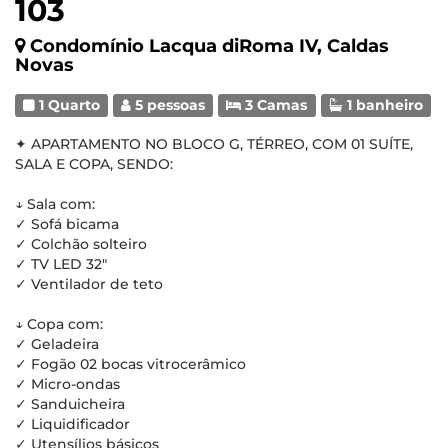
103
Condomínio Lacqua diRoma IV, Caldas
Novas
1 Quarto
5 pessoas
3 Camas
1 banheiro
✦ APARTAMENTO NO BLOCO G, TÉRREO, COM 01 SUÍTE,
SALA E COPA, SENDO:
↓ Sala com:
✓ Sofá bicama
✓ Colchão solteiro
✓ TV LED 32"
✓ Ventilador de teto
↓ Copa com:
✓ Geladeira
✓ Fogão 02 bocas vitrocerâmico
✓ Micro-ondas
✓ Sanduicheira
✓ Liquidificador
✓ Utensílios básicos