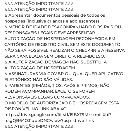
ꕔꕔꕔ ATENÇÃO IMPORTANTE ꕔꕔꕔ
ꕔꕔꕔ ATENÇÃO IMPORTANTE ꕔꕔꕔ
ꕔ Apresentar documentos pessoais de todos os
hóspedes (inclusive crianças e adolescentes)
ꕔ MENOR DE IDADE DESACOMPANHADO DOS PAIS OU
RESPONSÁVEIS LEGAIS DEVE APRESENTAR
AUTORIZAÇÃO DE HOSPEDAGEM RECONHECIDA EM
CARTÓRIO DE REGISTRO CIVIL. SEM ESTE DOCUMENTO,
NÃO SERÁ POSSÍVEL REALIZAR O CHECK-IN E A RESERVA
SERÁ CANCELADA SEM DIREITO A REEMBOLSO.
ꕔ A AUTORIZAÇÃO DE VIAGEM NÃO SUBSTITUI A
AUTORIZAÇÃO DE HOSPEDAGEM.
ꕔ ASSINATURAS VIA GOV.BR OU QUALQUER APLICATIVO
ELETRÔNICO NÃO SÃO VÁLIDAS.
ꕔ PARENTES (IRMÃOS, TIOS, AVÓS E PRIMOS) NÃO
PODEM ACOMPANHAR, EXCETO SE FOREM
RESPONSÁVEIS LEGAIS COMPROVADOS.
O MODELO DE AUTORIZAÇÃO DE HOSPEDAGEM ESTÁ
DISPONÍVEL NO LINK ABAIXO.
https://drive.google.com/file/d/19BXT9MzzxmiLXhP-
nagQB64OJ1qpeDNC/view?usp=drive_link
ꕔꕔꕔ ATENÇÃO IMPORTANTE ꕔꕔꕔ