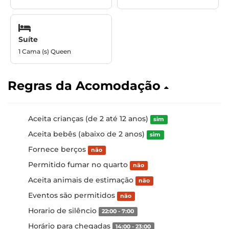
Suíte
1 Cama (s) Queen
Regras da Acomodação
Aceita crianças (de 2 até 12 anos)
sim
Aceita bebês (abaixo de 2 anos)
sim
Fornece berços
não
Permitido fumar no quarto
não
Aceita animais de estimação
não
Eventos são permitidos
não
Horario de silêncio
22:00 - 7:00
Horário para chegadas
14:00 - 23:00