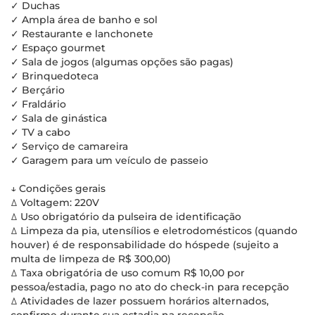
✓ Duchas
✓ Ampla área de banho e sol
✓ Restaurante e lanchonete
✓ Espaço gourmet
✓ Sala de jogos (algumas opções são pagas)
✓ Brinquedoteca
✓ Berçário
✓ Fraldário
✓ Sala de ginástica
✓ TV a cabo
✓ Serviço de camareira
✓ Garagem para um veículo de passeio
↓ Condições gerais
ꕔ Voltagem: 220V
ꕔ Uso obrigatório da pulseira de identificação
ꕔ Limpeza da pia, utensílios e eletrodomésticos (quando
houver) é de responsabilidade do hóspede (sujeito a
multa de limpeza de R$ 300,00)
ꕔ Taxa obrigatória de uso comum R$ 10,00 por
pessoa/estadia, pago no ato do check-in para recepção
ꕔ Atividades de lazer possuem horários alternados,