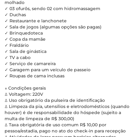
molhado
✓ 03 ofurôs, sendo 02 com hidromassagem
✓ Duchas
✓ Restaurante e lanchonete
✓ Sala de jogos (algumas opções são pagas)
✓ Brinquedoteca
✓ Copa da mamãe
✓ Fraldário
✓ Sala de ginástica
✓ TV a cabo
✓ Serviço de camareira
✓ Garagem para um veículo de passeio
✓ Roupas de cama inclusas
↓ Condições gerais
ꕔ Voltagem: 220V
ꕔ Uso obrigatório da pulseira de identificação
ꕔ Limpeza da pia, utensílios e eletrodomésticos (quando
houver) é de responsabilidade do hóspede (sujeito a
multa de limpeza de R$ 300,00)
ꕔ Taxa obrigatória de uso comum R$ 10,00 por
pessoa/estadia, pago no ato do check-in para recepção