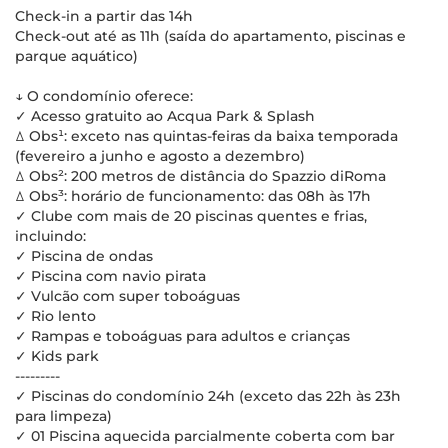
Check-in a partir das 14h
Check-out até as 11h (saída do apartamento, piscinas e
parque aquático)
↓ O condomínio oferece:
✓ Acesso gratuito ao Acqua Park & Splash
ꕔ Obs¹: exceto nas quintas-feiras da baixa temporada
(fevereiro a junho e agosto a dezembro)
ꕔ Obs²: 200 metros de distância do Spazzio diRoma
ꕔ Obs³: horário de funcionamento: das 08h às 17h
✓ Clube com mais de 20 piscinas quentes e frias,
incluindo:
✓ Piscina de ondas
✓ Piscina com navio pirata
✓ Vulcão com super toboáguas
✓ Rio lento
✓ Rampas e toboáguas para adultos e crianças
✓ Kids park
---------
✓ Piscinas do condomínio 24h (exceto das 22h às 23h
para limpeza)
✓ 01 Piscina aquecida parcialmente coberta com bar