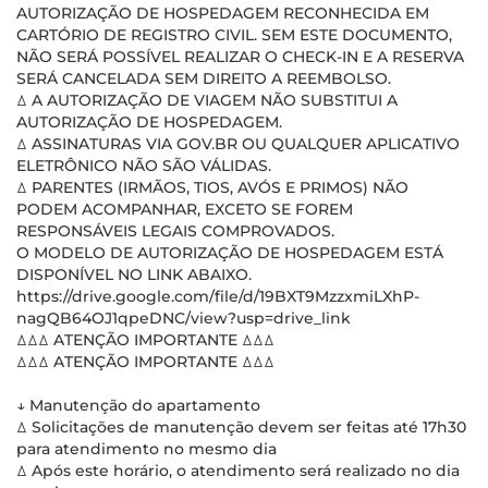
AUTORIZAÇÃO DE HOSPEDAGEM RECONHECIDA EM
CARTÓRIO DE REGISTRO CIVIL. SEM ESTE DOCUMENTO,
NÃO SERÁ POSSÍVEL REALIZAR O CHECK-IN E A RESERVA
SERÁ CANCELADA SEM DIREITO A REEMBOLSO.
ꕔ A AUTORIZAÇÃO DE VIAGEM NÃO SUBSTITUI A
AUTORIZAÇÃO DE HOSPEDAGEM.
ꕔ ASSINATURAS VIA GOV.BR OU QUALQUER APLICATIVO
ELETRÔNICO NÃO SÃO VÁLIDAS.
ꕔ PARENTES (IRMÃOS, TIOS, AVÓS E PRIMOS) NÃO
PODEM ACOMPANHAR, EXCETO SE FOREM
RESPONSÁVEIS LEGAIS COMPROVADOS.
O MODELO DE AUTORIZAÇÃO DE HOSPEDAGEM ESTÁ
DISPONÍVEL NO LINK ABAIXO.
https://drive.google.com/file/d/19BXT9MzzxmiLXhP-
nagQB64OJ1qpeDNC/view?usp=drive_link
ꕔꕔꕔ ATENÇÃO IMPORTANTE ꕔꕔꕔ
ꕔꕔꕔ ATENÇÃO IMPORTANTE ꕔꕔꕔ
↓ Manutenção do apartamento
ꕔ Solicitações de manutenção devem ser feitas até 17h30
para atendimento no mesmo dia
ꕔ Após este horário, o atendimento será realizado no dia