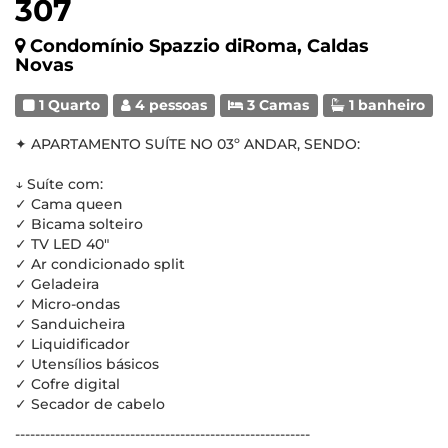
307
Condomínio Spazzio diRoma, Caldas
Novas
1 Quarto
4 pessoas
3 Camas
1 banheiro
✦ APARTAMENTO SUÍTE NO 03º ANDAR, SENDO:
↓ Suíte com:
✓ Cama queen
✓ Bicama solteiro
✓ TV LED 40"
✓ Ar condicionado split
✓ Geladeira
✓ Micro-ondas
✓ Sanduicheira
✓ Liquidificador
✓ Utensílios básicos
✓ Cofre digital
✓ Secador de cabelo
-----------------------------------------------------------