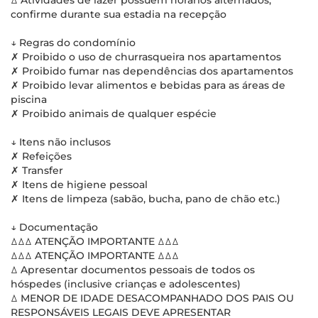
ꕔ Atividades de lazer possuem horários alternados,
confirme durante sua estadia na recepção
↓ Regras do condomínio
✗ Proibido o uso de churrasqueira nos apartamentos
✗ Proibido fumar nas dependências dos apartamentos
✗ Proibido levar alimentos e bebidas para as áreas de
piscina
✗ Proibido animais de qualquer espécie
↓ Itens não inclusos
✗ Refeições
✗ Transfer
✗ Itens de higiene pessoal
✗ Itens de limpeza (sabão, bucha, pano de chão etc.)
↓ Documentação
ꕔꕔꕔ ATENÇÃO IMPORTANTE ꕔꕔꕔ
ꕔꕔꕔ ATENÇÃO IMPORTANTE ꕔꕔꕔ
ꕔ Apresentar documentos pessoais de todos os
hóspedes (inclusive crianças e adolescentes)
ꕔ MENOR DE IDADE DESACOMPANHADO DOS PAIS OU
RESPONSÁVEIS LEGAIS DEVE APRESENTAR